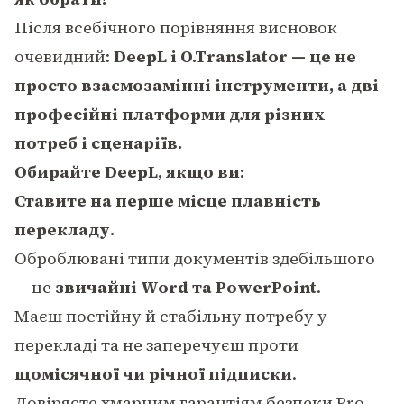
Після всебічного порівняння висновок
очевидний:
DeepL і O.Translator — це не
просто взаємозамінні інструменти, а дві
професійні платформи для різних
потреб і сценаріїв.
Обирайте DeepL, якщо ви:
Ставите на перше місце плавність
перекладу.
Оброблювані типи документів здебільшого
— це
звичайні Word та PowerPoint
.
Маєш постійну й стабільну потребу у
перекладі та не заперечуєш проти
щомісячної чи річної підписки
.
Довіряєте хмарним гарантіям безпеки Pro-