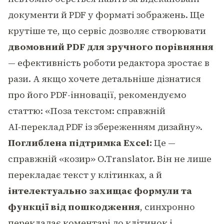
документи й PDF у форматі зображень. Ще
крутіше те, що сервіс дозволяє створювати
двомовний PDF для зручного порівняння
— ефективність роботи редактора зростає в
рази. А якщо хочете детальніше дізнатися
про його PDF-інновації, рекомендуємо
статтю:
«Поза текстом: справжній
AI‑переклад PDF із збереженням дизайну»
.
Поглиблена підтримка Excel:
Це —
справжній «козир» O.Translator. Він не лише
перекладає текст у клітинках, а й
інтелектуально захищає формули та
функції від пошкодження
, синхронно
перекладає коментарі до клітинок і