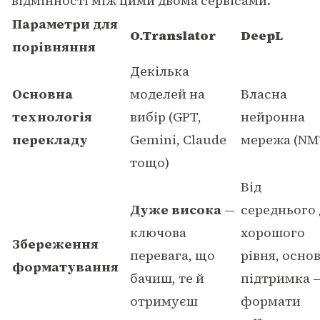
відмінності між цими двома сервісами.
Параметри для
O.Translator
DeepL
порівняння
Декілька
Основна
моделей на
Власна
технологія
вибір (GPT,
нейронна
перекладу
Gemini, Claude
мережа (NM
тощо)
Від
Дуже висока
—
середнього 
ключова
хорошого
Збереження
перевага, що
рівня, осно
форматування
бачиш, те й
підтримка 
отримуєш
формати