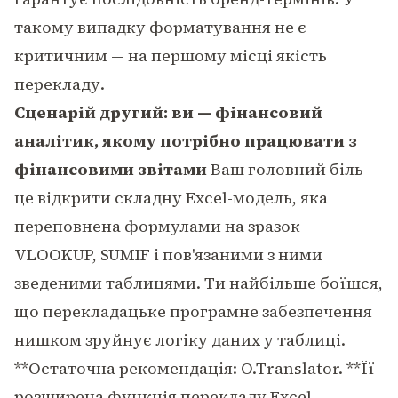
такому випадку форматування не є
критичним — на першому місці якість
перекладу.
Сценарій другий: ви — фінансовий
аналітик, якому потрібно працювати з
фінансовими звітами
Ваш головний біль —
це відкрити складну Excel-модель, яка
переповнена формулами на зразок
VLOOKUP, SUMIF і пов'язаними з ними
зведеними таблицями. Ти найбільше боїшся,
що перекладацьке програмне забезпечення
нишком зруйнує логіку даних у таблиці.
**Остаточна рекомендація: O.Translator. **Її
розширена функція перекладу Excel