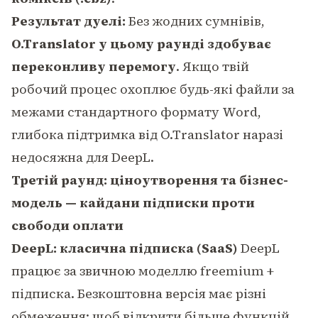
Результат дуелі:
Без жодних сумнівів,
O.Translator у цьому раунді здобуває
переконливу перемогу
. Якщо твій
робочий процес охоплює будь-які файли за
межами стандартного формату Word,
глибока підтримка від O.Translator наразі
недосяжна для DeepL.
Третій раунд: ціноутворення та бізнес-
модель — кайдани підписки проти
свободи оплати
DeepL: класична підписка (SaaS)
DeepL
працює за звичною моделлю freemium +
підписка. Безкоштовна версія має різні
обмеження: щоб відкрити більше функцій