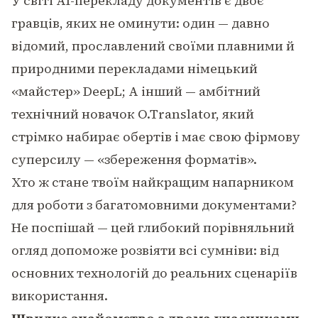
У світі AI-перекладу документів є двоє
гравців, яких не оминути: один — давно
відомий, прославлений своїми плавними й
природними перекладами німецький
«майстер» DeepL; А інший — амбітний
технічний новачок O.Translator, який
стрімко набирає обертів і має свою фірмову
суперсилу — «збереження форматів».
Хто ж стане твоїм найкращим напарником
для роботи з багатомовними документами?
Не поспішай — цей глибокий порівняльний
огляд допоможе розвіяти всі сумніви: від
основних технологій до реальних сценаріїв
використання.