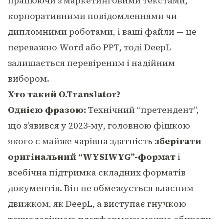
працюючи з маркетинговими текстами,
корпоративними повідомленнями чи
дипломними роботами, і ваші файли — це
переважно Word або PPT, тоді
DeepL
залишається перевіреним і надійним
вибором.
Хто такий O.Translator?
Однією фразою:
Технічний “претендент”,
що з’явився у 2023-му, головною фішкою
якого є майже чарівна здатність
зберігати
оригінальний “WYSIWYG”-формат
і
всебічна підтримка складних форматів
документів. Він не обмежується власним
движком, як DeepL, а виступає гнучкою