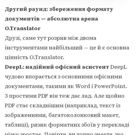
Другий раунд: збереження формату
документів — абсолютна арена
O.Translator
Друзі, саме тут розрив між двома
інструментами найбільший — це й є основна
цінність O.Translator.
DeepL: надійний офісний асистент
DeepL
чудово впорається з основними офісними
документами, такими як Word і PowerPoint.
З простими PDF він теж дає лад. Але щойно
PDF стає складнішим (наприклад, текст із
зображеннями, багатоколонковий макет,
таблиці), ризик форматних збоїв у перекладі
різко зростає. Повірте, ви точно знаєте, що