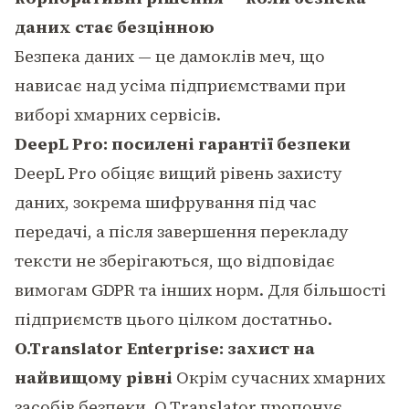
даних стає безцінною
Безпека даних — це дамоклів меч, що
нависає над усіма підприємствами при
виборі хмарних сервісів.
DeepL Pro: посилені гарантії безпеки
DeepL Pro обіцяє вищий рівень захисту
даних, зокрема шифрування під час
передачі, а після завершення перекладу
тексти не зберігаються, що відповідає
вимогам GDPR та інших норм. Для більшості
підприємств цього цілком достатньо.
O.Translator Enterprise: захист на
найвищому рівні
Окрім сучасних хмарних
засобів безпеки, O.Translator пропонує