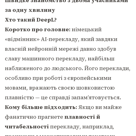
Швидке знайомство з двома учасниками
за одну хвилину
Хто такий DeepL?
Коротко про головне:
німецький
«відмінник» AI-перекладу, який завдяки
власній нейронній мережі давно здобув
славу машинного перекладу, найбільш
наближеного до людського. Його переклади,
особливо при роботі з європейськими
мовами, вражають своєю шовковистою
плавністю — це справді запам’ятовується.
Кому більше підходить:
Якщо ви майже
фанатично прагнете
плавності й
читабельності
перекладу, наприклад,