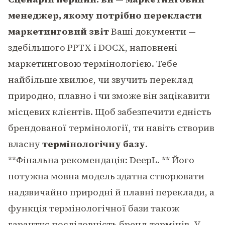
менеджер, якому потрібно перекласти
маркетинговий звіт
Ваші документи —
здебільшого PPTX і DOCX, наповнені
маркетинговою термінологією. Тебе
найбільше хвилює, чи звучить переклад
природно, плавно і чи зможе він зацікавити
місцевих клієнтів. Щоб забезпечити єдність
брендованої термінології, ти навіть створив
власну
термінологічну базу
.
**Фінальна рекомендація: DeepL. ** Його
потужна мовна модель здатна створювати
надзвичайно природні й плавні переклади, а
функція термінологічної бази також
гарантує послідовність бренд-термінів. У