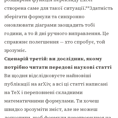
створена саме для такої ситуації.**Здатність
зберігати формули та синхронно
оновлювати діаграми заощадить тобі
години, а то й дні ручного виправлення. Це
справжнє полегшення — хто спробує, той
зрозуміє.
Сценарій третій: ви дослідник, якому
потрібно читати передові наукові статті
Ви щодня відслідковуєте найновіші
публікації на arXiv, а всі ці статті написані
на TeX і переповнені складними
математичними формулами. Ти хочеш
швидко зрозуміти зміст, але не можеш
допустити, щоб формули перетворилися на