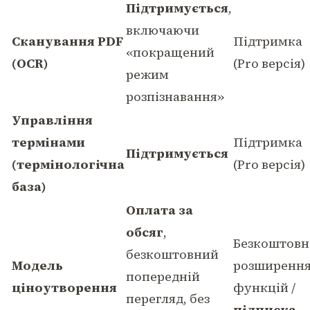
Підтримується
,
включаючи
Сканування PDF
Підтримка
«покращений
(OCR)
(Pro версія)
режим
розпізнавання»
Управління
термінами
Підтримка
Підтримується
(термінологічна
(Pro версія)
база)
Оплата за
обсяг
,
Безкоштовн
безкоштовний
Модель
розширенн
попередній
ціноутворення
функцій /
перегляд, без
підписка