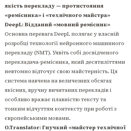
якість перекладу — протистояння
«ремісника» і «технічного майстра»
DeepL: Відданий «мовний ремісник»
Основна перевага DeepL полягає у власній
розробці технології нейронного машинного
перекладу (NMT). Уявіть собі досвідченого
перекладача-ремісника, який десятиліттями
невтомно відточує свою майстерність. Ця
система навчена на величезних обсягах
якісних, вручну вичитаних перекладів і
особливо вражає плавністю тексту та
тонким відчуттям контексту при роботі з
європейськими мовами.
O.Translator: Гнучкий «майстер технічної