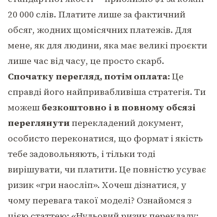
20 000 слів. Платите лише за фактичний
обсяг, жодних щомісячних платежів. Для
мене, як для людини, яка має великі проєкти
лише час від часу, це просто скарб.
Спочатку перегляд, потім оплата:
Це
справді його найпривабливіша стратегія. Ти
можеш
безкоштовно і в повному обсязі
переглянути
перекладений документ,
особисто переконатися, що формат і якість
тебе задовольняють, і тільки тоді
вирішувати, чи платити. Це повністю усуває
ризик «гри наосліп». Хочеш дізнатися, у
чому перевага такої моделі? Ознайомся з
цією статтею:
«Нульовий ризик перекладу: