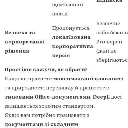
щомісячної
плати
Безпечне
Пропонується
Безпека та
зобов'язанн
локалізована
корпоративні
Pro-версії
корпоративна
рішення
(дані не
версія
зберігаютьс
Простіше кажучи, як обрати?
Якщо ви прагнете
максимальної плавності
та природності перекладу й працюєте з
типовими Office-документами
,
DeepL
досі
залишається золотим стандартом.
Якщо вам потрібно працювати з
документами зі складним