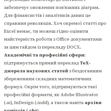
забезпечує оновлення пов’язаних діаграм.
Для фінансистів і аналітиків даних це
справжня революція. Хоч окремої статті про
Excel немає, ти можеш гідно оцінити
майстерність роботи з Office-документами
за цим
гайдом із перекладу DOCX
.
Академічні та професійні сфери:
підтримується прямий переклад
TeX-
джерела наукових статей
з бездоганним
збереженням складних математичних
формул. Окрім того, підтримуються такі
професійні формати, як
Adobe Illustrator
(.ai)
, InDesign (.indd), а також навіть
архіви
коміксів (.cbz)
.