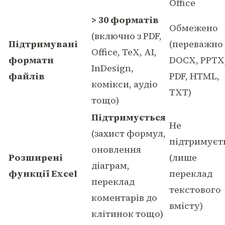
Office
> 30 форматів
Обмежено
(включно з PDF,
Підтримувані
(переважно
Office, TeX, AI,
формати
DOCX, PPTX
InDesign,
файлів
PDF, HTML,
комікси, аудіо
TXT)
тощо)
Підтримується
Не
(захист формул,
підтримуєт
оновлення
Розширені
(лише
діаграм,
функції Excel
переклад
переклад
текстового
коментарів до
вмісту)
клітинок тощо)