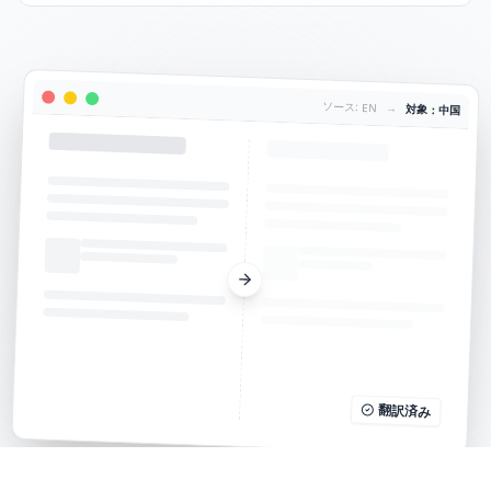
ソース: EN
→
対象：中国
翻訳済み