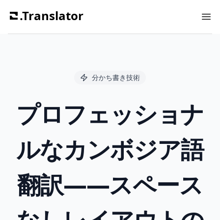
.Translator
Ope
分かち書き技術
プロフェッショナ
ルなカンボジア語
翻訳――スペース
なしレイアウトの