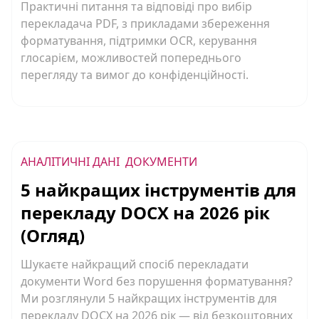
Практичні питання та відповіді про вибір
перекладача PDF, з прикладами збереження
форматування, підтримки OCR, керування
глосарієм, можливостей попереднього
перегляду та вимог до конфіденційності.
АНАЛІТИЧНІ ДАНІ
ДОКУМЕНТИ
5 найкращих інструментів для
перекладу DOCX на 2026 рік
(Огляд)
Шукаєте найкращий спосіб перекладати
документи Word без порушення форматування?
Ми розглянули 5 найкращих інструментів для
перекладу DOCX на 2026 рік — від безкоштовних