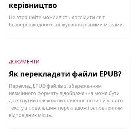
керівництво
Не втрачайте можливість дослідити світ
безперешкодного спілкування різними мовами.
ДОКУМЕНТИ
Як перекладати файли EPUB?
Переклад EPUB-файлів зі збереженням
незмінного формату відображення може бути
досягнутий шляхом визначення позицій усього
тексту з подальшим перекладом і заповненням
відповідних місць.