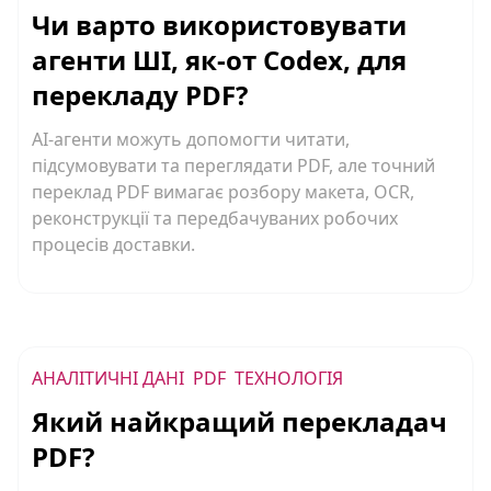
Чи варто використовувати
агенти ШІ, як-от Codex, для
перекладу PDF?
AI-агенти можуть допомогти читати,
підсумовувати та переглядати PDF, але точний
переклад PDF вимагає розбору макета, OCR,
реконструкції та передбачуваних робочих
процесів доставки.
АНАЛІТИЧНІ ДАНІ
PDF
ТЕХНОЛОГІЯ
Який найкращий перекладач
PDF?