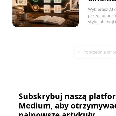
Wybierasz AI 
przegląd poró
stylu, obsługi
Poprzednia stro
Subskrybuj naszą platfo
Medium, aby otrzymywa
najnowsze artykuły.