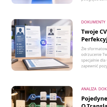
DOKUMENTY
Twoje CV
Perfekcy
Źle sformato
odrzucenie Tw
specjalnie dla
zapewnić pozy
ANALIZA
DOK
Pojedyne
O.Transl