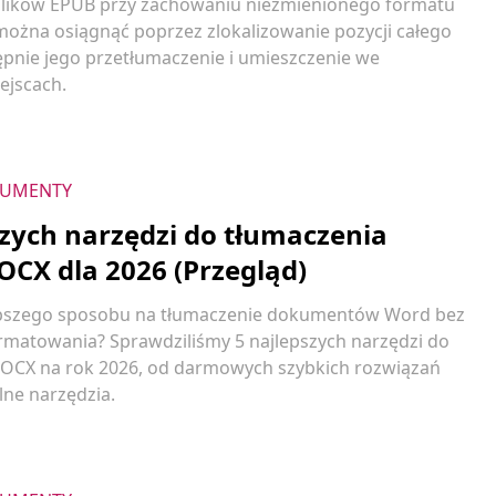
plików EPUB przy zachowaniu niezmienionego formatu
można osiągnąć poprzez zlokalizowanie pozycji całego
tępnie jego przetłumaczenie i umieszczenie we
ejscach.
UMENTY
szych narzędzi do tłumaczenia
OCX dla 2026 (Przegląd)
epszego sposobu na tłumaczenie dokumentów Word bez
rmatowania? Sprawdziliśmy 5 najlepszych narzędzi do
OCX na rok 2026, od darmowych szybkich rozwiązań
lne narzędzia.