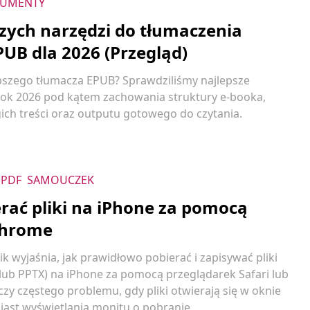
UMENTY
szych narzędzi do tłumaczenia
PUB dla 2026 (Przegląd)
pszego tłumacza EPUB? Sprawdziliśmy najlepsze
rok 2026 pod kątem zachowania struktury e-booka,
gich treści oraz outputu gotowego do czytania.
PDF
SAMOUCZEK
erać pliki na iPhone za pomocą
 Chrome
 wyjaśnia, jak prawidłowo pobierać i zapisywać pliki
F lub PPTX) na iPhone za pomocą przeglądarek Safari lub
zy częstego problemu, gdy pliki otwierają się w oknie
ast wyświetlania monitu o pobranie.