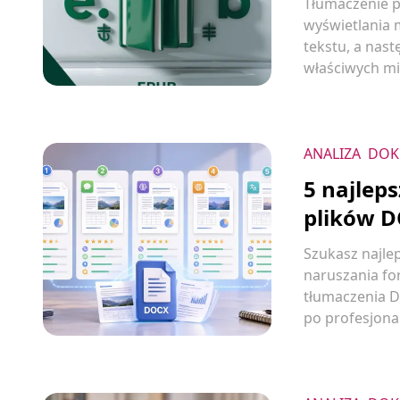
Tłumaczenie 
wyświetlania 
tekstu, a nas
właściwych mi
ANALIZA
DOK
5 najlep
plików D
Szukasz najl
naruszania fo
tłumaczenia D
po profesjona