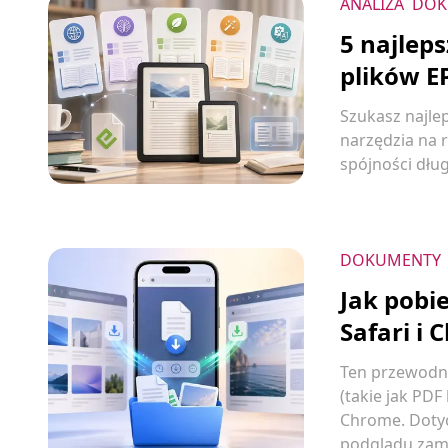
ANALIZA
DOK
5 najlep
plików E
Szukasz najle
narzędzia na 
spójności dłu
DOKUMENTY
Jak pobi
Safari i
Ten przewodnik
(takie jak PD
Chrome. Dotyc
podglądu zami