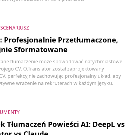
SCENARIUSZ
: Profesjonalnie Przetłumaczone,
jnie Sformatowane
wane tłumaczenie może spowodować natychmiastowe
ojego CV. O.Translator został zaprojektowany
 CV, perfekcyjnie zachowując profesjonalny układ, aby
tywne wrażenie na rekruterach w każdym języku.
UMENTY
k Tłumaczeń Powieści AI: DeepL vs
ator vs Claude