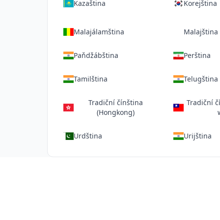
Kazaština
Korejština
Malajálamština
Malajština
Paňdžábština
Perština
Tamilština
Telugština
Tradiční čínština
Tradiční č
(Hongkong)
Urdština
Urijština