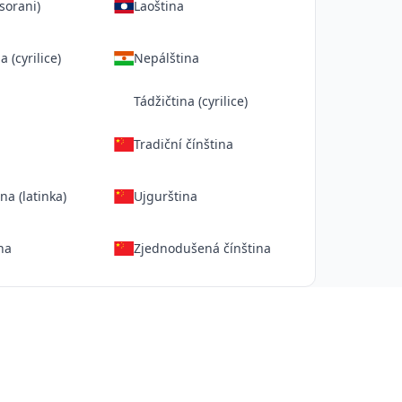
sorani)
Laoština
 (cyrilice)
Nepálština
a
Tádžičtina (cyrilice)
Tradiční čínština
a (latinka)
Ujgurština
na
Zjednodušená čínština