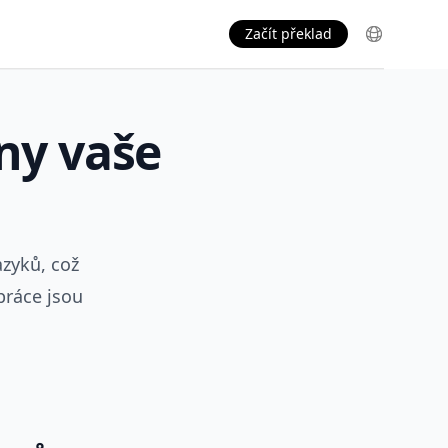
Začít překlad
ny vaše
zyků, což
práce jsou