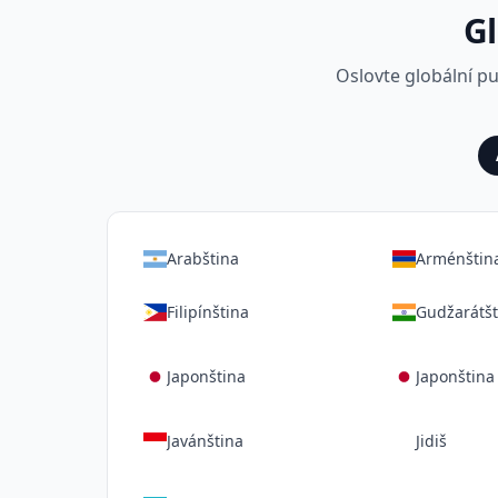
Gl
Oslovte globální p
Arabština
Arménštin
Filipínština
Gudžarátšt
Japonština
Japonština 
Javánština
Jidiš