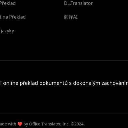
Překlad
DL.Translator
tina Překlad
商译AI
 jazyky
ní online překlad dokumentů s dokonalým zachován
de with ❤️ by Office Translator, Inc. ©2024