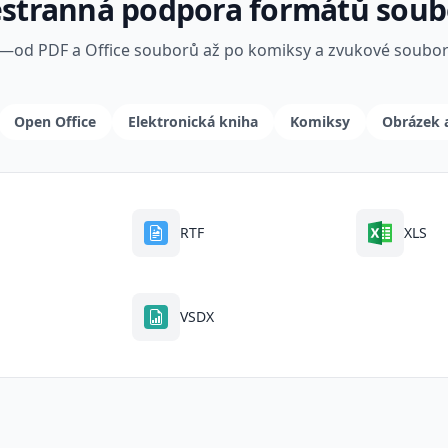
stranná podpora formátů sou
—od PDF a Office souborů až po komiksy a zvukové soubo
Open Office
Elektronická kniha
Komiksy
Obrázek 
RTF
XLS
VSDX