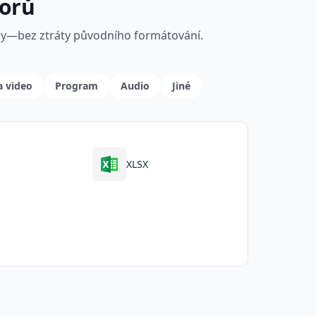
borů
ry—bez ztráty původního formátování.
a video
Program
Audio
Jiné
XLSX