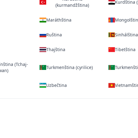
Kurdština (
(kurmandžština)
Maráthština
Mongolština
Ruština
Sinhálštin
Thajština
Tibetština
ínština (Tchaj-
Turkmenština (cyrilice)
Turkmenštin
wan)
Uzbečtina
Vietnamšti