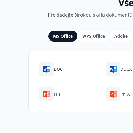
Vše
Překládejte širokou škálu dokumentů
MS Office
WPS Office
Adobe
DOC
DOCX
PPT
PPTX