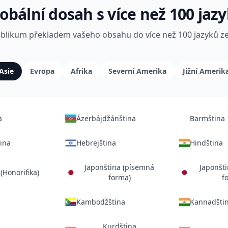
obální dosah s více než 100 jaz
ublikum překladem vašeho obsahu do více než 100 jazyků ze
Asie
Evropa
Afrika
Severní Amerika
Jižní Amerik
a
Ázerbájdžánština
Barmština
ina
Hebrejština
Hindština
Japonština (písemná
Japonšti
(Honorifika)
forma)
f
Kambodžština
Kannadšti
Kurdština