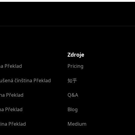
Zdroje
na Překlad
Pricing
ušená čínština Překlad
知乎
na Překlad
Q&A
na Překlad
Blog
ina Překlad
Medium