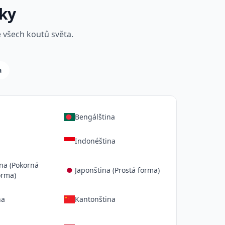
yky
 všech koutů světa.
a
Bengálština
Indonéština
na (Pokorná
Japonština (Prostá forma)
orma)
na
Kantonština