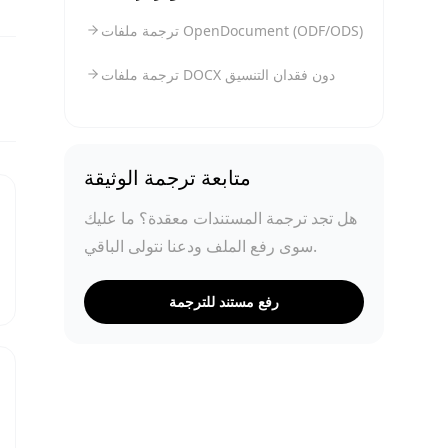
ترجمة ملفات OpenDocument ‏(ODF/ODS)
ترجمة ملفات DOCX دون فقدان التنسيق
متابعة ترجمة الوثيقة
هل تجد ترجمة المستندات معقدة؟ ما عليك
سوى رفع الملف ودعنا نتولى الباقي.
رفع مستند للترجمة