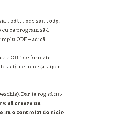
nsia
,
sau
,
.odt
.ods
.odp
ie cu ce program să-l
 simplu ODF – adică
 ce e ODF, ce formate
 testată de mine și super
chis). Dar te rog să nu-
are:
să creeze un
 nu e controlat de nicio