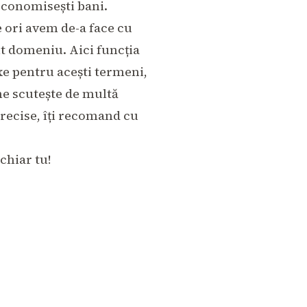
 economisești bani
.
 ori avem de-a face cu
t domeniu. Aici funcția
xe pentru acești termeni,
 ne scutește de multă
precise, îți recomand cu
chiar tu!