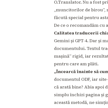
O.Translator
. Nu a fost p
„muncitorilor de birou”, 
făcută special pentru asta
De ce o recomandăm cu a
Calitatea traducerii ch
Gemini și GPT-4. Dar și m
documentului. Textul trad
mașină” rigid, iar rezult
pentru care am plăti.
„Încearcă înainte să cum
documentul ODF, iar site-u
că arată bine? Abia apoi d
simplu închizi pagina și g
această metodă, ne simțim 