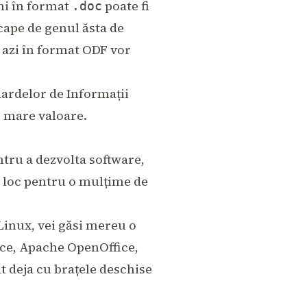
ni în format
poate fi
.doc
cape de genul ăsta de
i azi în format ODF vor
ardelor de Informații
u mare valoare.
ntru a dezvolta software,
ă loc pentru o mulțime de
Linux, vei găsi mereu o
ice, Apache OpenOffice,
t deja cu brațele deschise