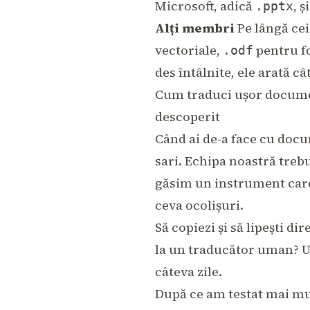
Microsoft, adică
, 
.pptx
Alți membri
Pe lângă cei
vectoriale,
pentru f
.odf
des întâlnite, ele arată c
Cum traduci ușor documen
descoperit
Când ai de-a face cu docu
sari. Echipa noastră trebu
găsim un instrument care 
ceva ocolișuri.
Să copiezi și să lipești d
la un traducător uman? U
câteva zile.
După ce am testat mai mul