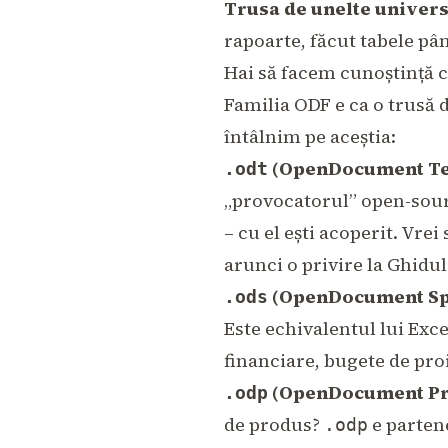
Trusa de unelte univers
rapoarte, făcut tabele pân
Hai să facem cunoștință c
Familia ODF e ca o trusă d
întâlnim pe aceștia:
(OpenDocument Te
.odt
„provocatorul” open-sour
– cu el ești acoperit. Vre
arunci o privire la
Ghidul
(OpenDocument Sp
.ods
Este echivalentul lui Exce
financiare, bugete de proi
(OpenDocument Pr
.odp
de produs?
e partene
.odp