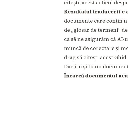
citește acest articol desp
Rezultatul traducerii e c
documente care conțin nu
de „glosar de termeni” de
ca să ne asigurăm că AI-u
muncă de corectare și modi
drag să citești acest
Ghid 
Dacă ai și tu un document
Încarcă documentul acum