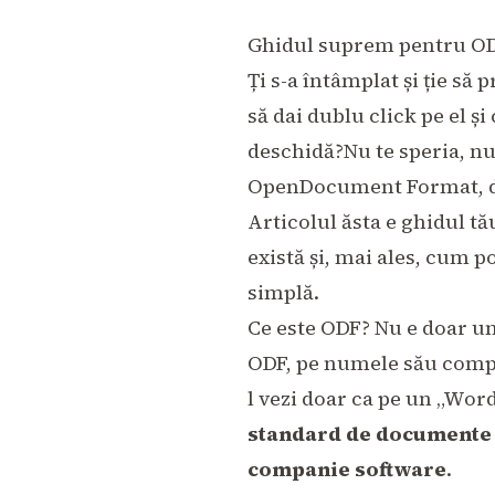
Ghidul suprem pentru ODF:
Ți s-a întâmplat și ție să
să dai dublu click pe el și
deschidă?Nu te speria, nu 
OpenDocument Format, di
Articolul ăsta e ghidul tă
există și, mai ales, cum 
simplă.
Ce este ODF? Nu e doar un
ODF, pe numele său comp
l vezi doar ca pe un „Word 
standard de documente co
companie software
.