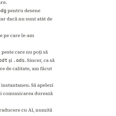
are.
pentru desene
odg
ar dacă nu sunt atât de
e pe care le-am
peste care nu poți să
și
. Sincer, ca să
odt
.ods
re de calitate, am făcut
f instantaneu. Să apelezi
 și comunicarea durează
traducere cu AI, numită