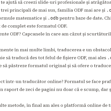
și te ajută să creezi slide-uri profesionale și atrăgăto
 trei principali de mai sus, familia ODF mai are și
.
ormule matematice și
pentru baze de date. Chi
.odb
ât de complet este formatul ODF.
te ODF? Capcanele în care am căzut și scurtăturil
mente în mai multe limbi, traducerea e un obstacol 
ie să traducă des tot felul de fișiere ODF, mai ales
.
să păstreze formatul original și să ofere o traduce
irect într-un traducător online? Formatul se face pra
n raport de zeci de pagini nu doar că e scump, dar
te metode, în final am ales o platformă online de 