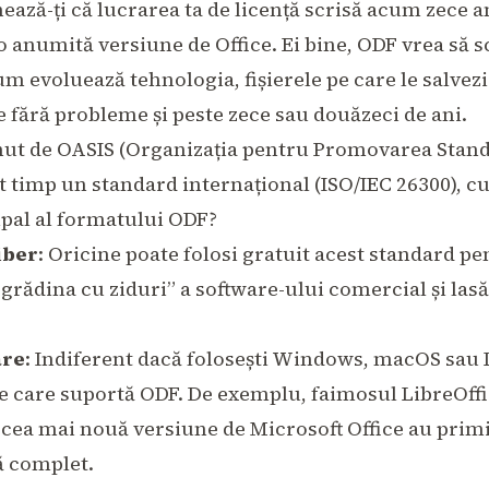
ază-ți că lucrarea ta de licență scrisă acum zece a
o anumită versiune de Office. Ei bine, ODF vrea să s
um evoluează tehnologia, fișierele pe care le salvez
te fără probleme și peste zece sau douăzeci de ani.
nut de
OASIS (Organizația pentru Promovarea Stand
lt timp un standard internațional (ISO/IEC 26300), c
ipal al formatului ODF?
iber
: Oricine poate folosi gratuit acest standard pe
rădina cu ziduri” a software-ului comercial și las
are
: Indiferent dacă folosești Windows, macOS sau 
ce care suportă ODF. De exemplu, faimosul LibreOff
i cea mai nouă versiune de Microsoft Office au primi
ă complet.