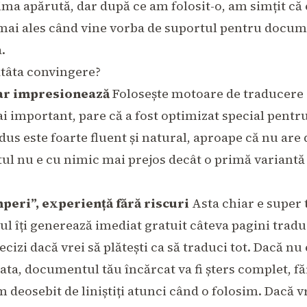
rima apărută, dar după ce am folosit-o, am simțit că 
mai ales când vine vorba de suportul pentru docume
.
tâta convingere?
iar impresionează
Folosește motoare de traducere 
ai important, pare că a fost optimizat special pentr
us este foarte fluent și natural, aproape că nu are 
atul nu e cu nimic mai prejos decât o primă variant
peri”, experiență fără riscuri
Asta chiar e super t
l îți generează imediat gratuit câteva pagini traduse
ecizi dacă vrei să plătești ca să traduci tot. Dacă nu
ata, documentul tău încărcat va fi șters complet, făr
deosebit de liniștiți atunci când o folosim. Dacă vr