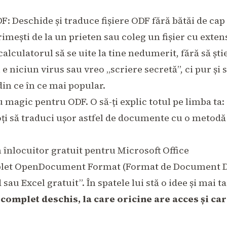
 Deschide și traduce fișiere ODF fără bătăi de cap
 primești de la un prieten sau coleg un fișier cu exte
 calculatorul să se uite la tine nedumerit, fără să șt
e niciun virus sau vreo „scriere secretă”, ci pur și
n ce în ce mai popular.
u magic pentru ODF. O să-ți explic totul pe limba ta:
poți să traduci ușor astfel de documente cu o metodă
 înlocuitor gratuit pentru Microsoft Office
let OpenDocument Format (Format de Document Des
sau Excel gratuit”. În spatele lui stă o idee și mai t
mplet deschis, la care oricine are acces și care