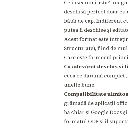
Ce înseamnă asta? Imagine
deschisă perfect doar cu 
bătăi de cap. Indiferent c
putea fi deschise și edita
Acest format este întreți
Structurate)
, fiind de mu
Care este farmecul princ
Cu adevărat deschis și l
ceea ce dărâmă complet „g
unelte bune.
Compatibilitate uimito
grămadă de aplicații offi
ba chiar și Google Docs ș
formatul ODF și îl suport