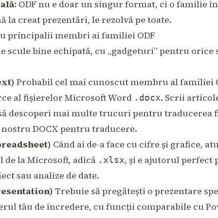
ală
: ODF nu e doar un singur format, ci o familie în
ă la creat prezentări, le rezolvă pe toate.
u principalii membri ai familiei ODF
e scule bine echipată, cu „gadgeturi” pentru orice s
xt)
Probabil cel mai cunoscut membru al familiei OD
ce al fișierelor Microsoft Word
. Scrii articol
.docx
i să descoperi mai multe trucuri pentru traducerea f
 nostru DOCX pentru traducere
.
readsheet)
Când ai de-a face cu cifre și grafice, a
l de la Microsoft, adică
, și e ajutorul perfec
.xlsx
ect sau analize de date.
esentation)
Trebuie să pregătești o prezentare s
rul tău de încredere, cu funcții comparabile cu Po