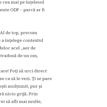
e cea mai pe înțelesul
nte ODF – parcă ar fi
AI de top, precum
u a înțelege contextul
deloc acel „aer de
ă tradusă de un om,
are! Poți să urci direct
 ca să le vezi. Ți se pare
 ești mulțumit, pur și
ă nicio grijă. Prin
ei să afli mai multe,