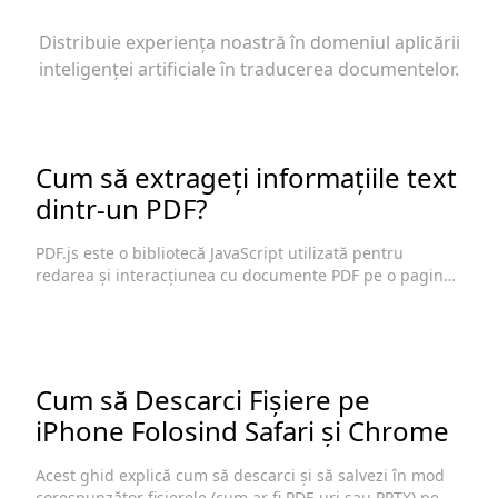
Distribuie experiența noastră în domeniul aplicării
inteligenței artificiale în traducerea documentelor.
Cum să extrageți informațiile text
dintr-un PDF?
PDF.js este o bibliotecă JavaScript utilizată pentru
redarea și interacțiunea cu documente PDF pe o pagină
web. Deși este utilizată în primul rând pentru afișarea
documentelor PDF într-un browser, PDF.js oferă de
asemenea API-uri și funcționalități pentru extragerea
informațiilor text din PDF-uri.
Cum să Descarci Fișiere pe
iPhone Folosind Safari și Chrome
Acest ghid explică cum să descarci și să salvezi în mod
corespunzător fișierele (cum ar fi PDF-uri sau PPTX) pe