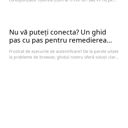
un iPhone folosind browserele Safari sau Chrome.
Abordează problema comună în care fișierele se deschid
într-o fereastră de previzualizare în loc să solicite o
descărcare.
Nu vă puteți conecta? Un ghid
pas cu pas pentru remedierea
erorilor de conectare
Frustrat de eșecurile de autentificare? De la parole uitate
la probleme de browser, ghidul nostru oferă soluții clare,
pas cu pas, pentru a vă readuce rapid în contul
dumneavoastră.
Blog
Întrebări frecvente