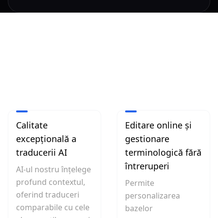
Caracteristici
Calitate
Editare online și
excepțională a
gestionare
traducerii AI
terminologică fără
întreruperi
AI-ul nostru înțelege
profund contextul,
Permite
oferind traduceri
personalizarea
comparabile cu cele
bazelor