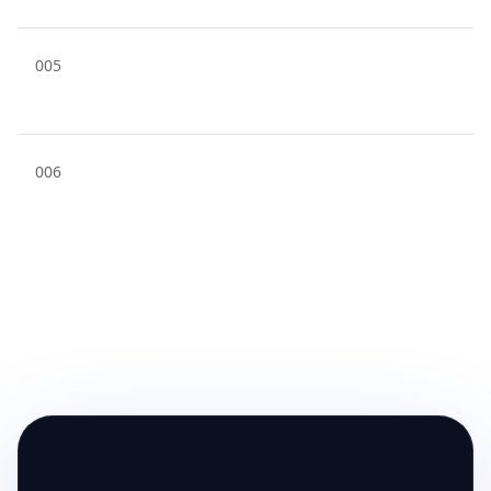
Care este strategia de
00
5
prețuri?
Cum este asigurată
00
6
securitatea fișierelor și
datelor mele?