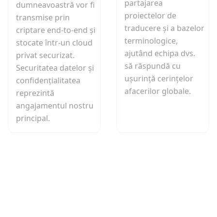
partajarea
dumneavoastră vor fi
proiectelor de
transmise prin
traducere și a bazelor
criptare end-to-end și
terminologice,
stocate într-un cloud
ajutând echipa dvs.
privat securizat.
să răspundă cu
Securitatea datelor și
ușurință cerințelor
confidențialitatea
afacerilor globale.
reprezintă
angajamentul nostru
principal.
Articole recente