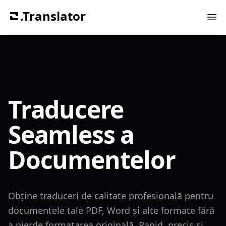
.Translator
Ope
Traducere
Seamless a
Documentelor
Obține traduceri de calitate profesională pentru
documentele tale PDF, Word și alte formate fără
a pierde formatarea originală. Rapid, precis și