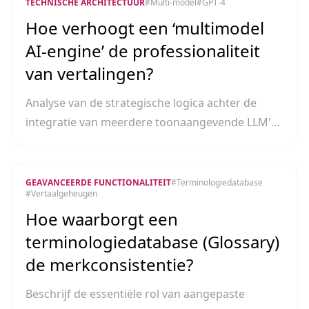
TECHNISCHE ARCHITECTUUR
#
Multi-model
#
GPT-4
Hoe verhoogt een ‘multimodel
AI-engine’ de professionaliteit
van vertalingen?
Analyse van de strategische logica achter de
integratie van meerdere toonaangevende LLM's
door O.Translator om uiteenlopende
professionele domeinen te ondersteunen.
GEAVANCEERDE FUNCTIONALITEIT
#
Terminologiedatabase
#
Vertaalgeheugen
Hoe waarborgt een
terminologiedatabase (Glossary)
de merkconsistentie?
Beschrijf de essentiële rol van aangepaste