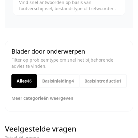
Vind snel antwoorden op basis van
foutverschijnsel, bestandstype of trefwoorden.
Blader door onderwerpen
Filter op probleemtype om snel het bijbehorende
advies te vinden.
Alles
46
Basisinleiding
4
Basisintroductie
1
Meer categorieën weergeven
Veelgestelde vragen
Totaal 46 vragen