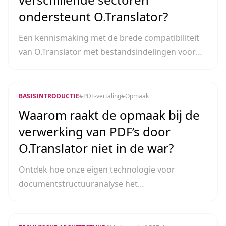
ondersteunt O.Translator?
Een kennismaking met de brede compatibiliteit
van O.Translator met bestandsindelingen voor
kantoor, onderzoek, ontwerp en ontwikkeling.
BASISINTRODUCTIE
#
PDF-vertaling
#
Opmaak
Waarom raakt de opmaak bij de
verwerking van PDF’s door
O.Translator niet in de war?
Ontdek hoe onze eigen technologie voor
documentstructuuranalyse het
fragmentatieprobleem bij PDF-vertalingen
oplost.