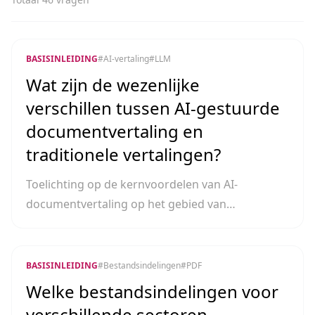
BASISINLEIDING
#
AI-vertaling
#
LLM
Wat zijn de wezenlijke
verschillen tussen AI-gestuurde
documentvertaling en
traditionele vertalingen?
Toelichting op de kernvoordelen van AI-
documentvertaling op het gebied van
diepgaande semantische verwerking en het
behoud van de documentopmaak.
BASISINLEIDING
#
Bestandsindelingen
#
PDF
Welke bestandsindelingen voor
verschillende sectoren