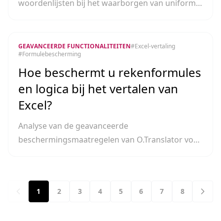
woordenlijsten bij het waarborgen van uniforme
vakterminologie en het beschermen van
merkwaarde.
GEAVANCEERDE FUNCTIONALITEITEN
#
Excel-vertaling
#
Formulebescherming
Hoe beschermt u rekenformules
en logica bij het vertalen van
Excel?
Analyse van de geavanceerde
beschermingsmaatregelen van O.Translator voor
de onderliggende gegevenslogica en celrelaties
in spreadsheets.
1
2
3
4
5
6
7
8