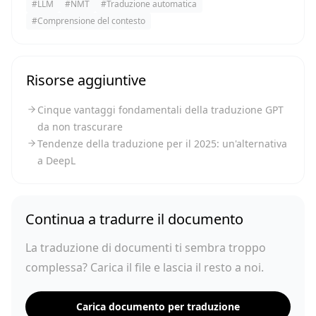
#
LLM
#
NMT
#
Traduzione automatica
#
Comprensione del contesto
Risorse aggiuntive
Cinque vantaggi fondamentali della traduzione GPT
da non trascurare
Tendenze della traduzione per il 2025: un'alternativa
a DeepL
Continua a tradurre il documento
La traduzione di documenti ti sembra troppo
complessa? Carica il file e lascia il resto a noi.
Carica documento per traduzione