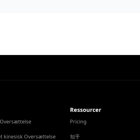
Ressourcer
 Oversættelse
Pricing
t kinesisk Oversættelse
知乎