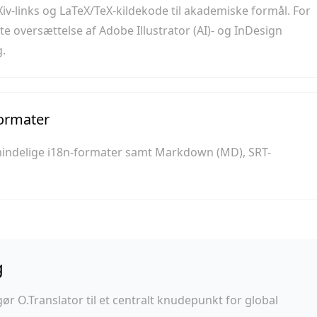
Xiv-links og LaTeX/TeX-kildekode til akademiske formål. For
e oversættelse af Adobe Illustrator (AI)- og InDesign
g.
formater
lmindelige i18n-formater samt Markdown (MD), SRT-
g
ør O.Translator til et centralt knudepunkt for global