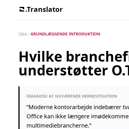
.Translator
Q&A
GRUNDLÆGGENDE INTRODUKTION
Hvilke branchef
understøtter O.
DIAGNOSE AF NUVÆRENDE KERNESITUATION
“
Moderne kontorarbejde indebærer tvæ
Office kan ikke længere imødekomme l
multimediebrancherne.
”