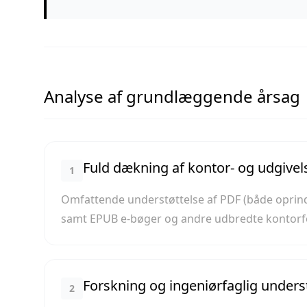
Analyse af grundlæggende årsag
Fuld dækning af kontor- og udgive
1
Omfattende understøttelse af PDF (både oprinde
samt EPUB e-bøger og andre udbredte kontorf
Forskning og ingeniørfaglig unders
2