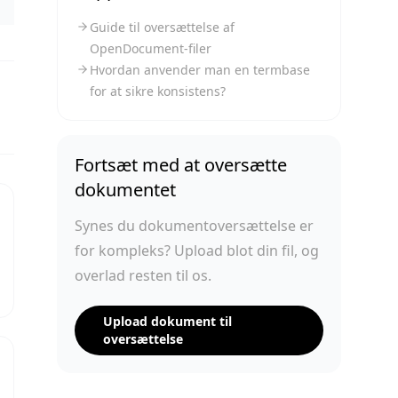
Guide til oversættelse af
OpenDocument-filer
Hvordan anvender man en termbase
for at sikre konsistens?
Fortsæt med at oversætte
dokumentet
Synes du dokumentoversættelse er
for kompleks? Upload blot din fil, og
overlad resten til os.
Upload dokument til
oversættelse