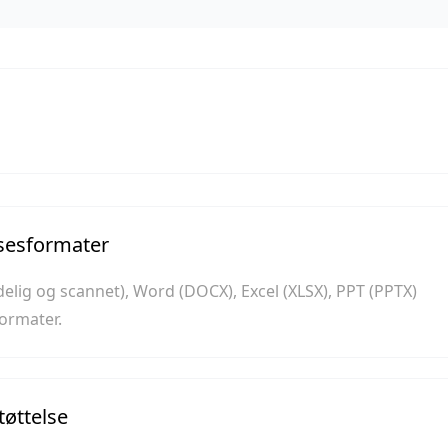
lsesformater
lig og scannet), Word (DOCX), Excel (XLSX), PPT (PPTX)
ormater.
tøttelse