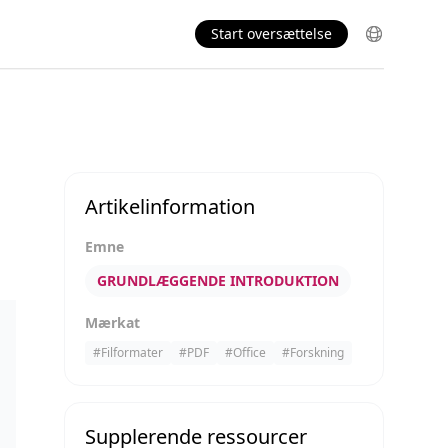
Start oversættelse
Artikelinformation
Emne
GRUNDLÆGGENDE INTRODUKTION
Mærkat
#
Filformater
#
PDF
#
Office
#
Forskning
Supplerende ressourcer