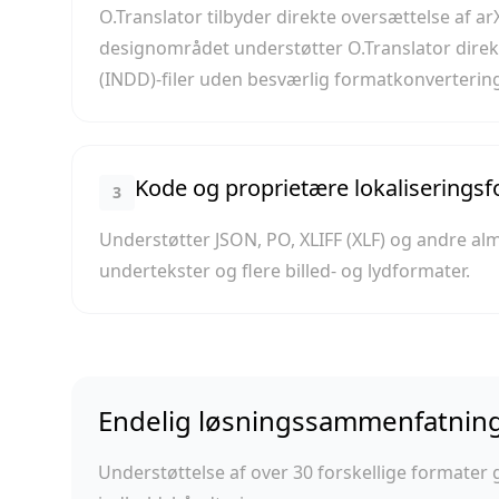
O.Translator tilbyder direkte oversættelse af ar
designområdet understøtter O.Translator direkt
(INDD)-filer uden besværlig formatkonverterin
Kode og proprietære lokaliserings
3
Understøtter JSON, PO, XLIFF (XLF) og andre a
undertekster og flere billed- og lydformater.
Endelig løsningssammenfatnin
Understøttelse af over 30 forskellige formater g