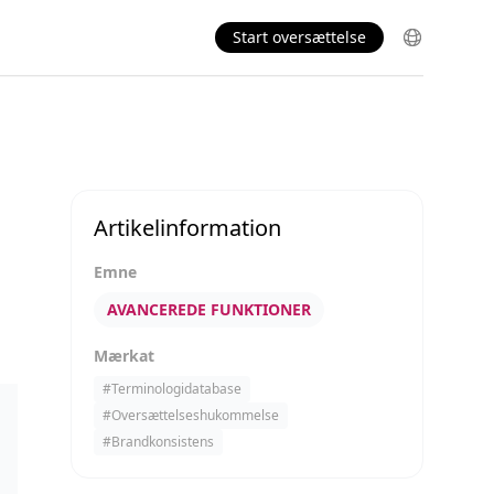
Start oversættelse
Artikelinformation
Emne
AVANCEREDE FUNKTIONER
Mærkat
#
Terminologidatabase
#
Oversættelseshukommelse
#
Brandkonsistens