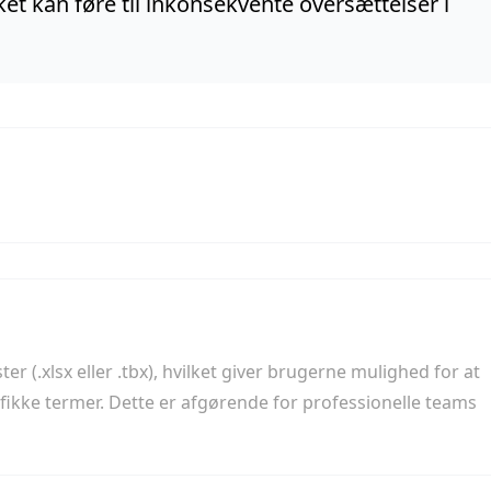
et kan føre til inkonsekvente oversættelser i
r (.xlsx eller .tbx), hvilket giver brugerne mulighed for at
ifikke termer. Dette er afgørende for professionelle teams