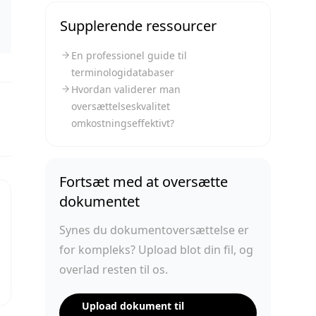
Supplerende ressourcer
En professionel guide til
terminologidatabaser
Hvordan validerer man
oversættelseskvalitet
omkostningseffektivt?
Fortsæt med at oversætte
dokumentet
Synes du dokumentoversættelse er
for kompleks? Upload blot din fil, og
overlad resten til os.
Upload dokument til