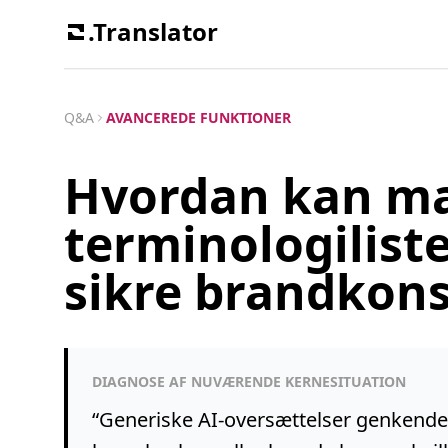
.Translator
Q&A
AVANCEREDE FUNKTIONER
Hvordan kan m
terminologiliste
sikre brandkons
DIAGNOSE AF NUVÆRENDE KERNESITUATION
“
Generiske AI-oversættelser genkender 