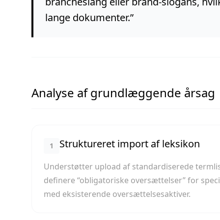
brancheslang eller brand-slogans, hvilk
lange dokumenter.
”
Analyse af grundlæggende årsag
Struktureret import af leksikon
1
Understøtter upload af standardiserede termliste
definere “obligatoriske oversættelser” for spec
med eksisterende oversættelsesaktiver.