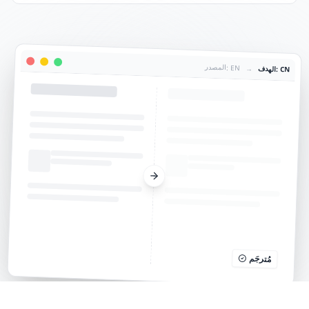
المصدر: EN
→
الهدف: CN
مُترجَم