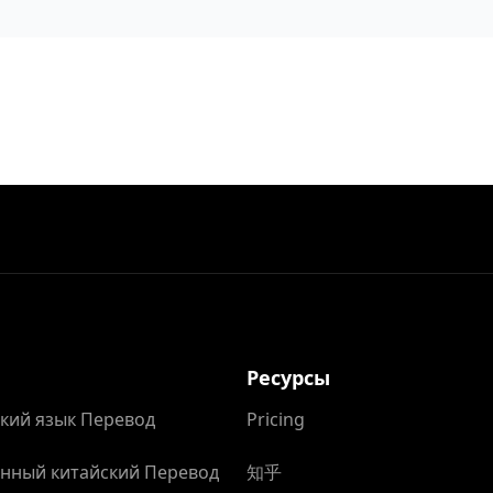
Ресурсы
кий язык Перевод
Pricing
нный китайский Перевод
知乎