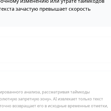
ибочному изменению или утрате таймкодов
 текста зачастую превышает скорость
урированного анализа, рассматривая таймкоды
солютную запретную зону». AI извлекает только текст
 точно возвращает его в исходные временные отметки,