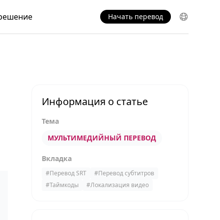
решение
Начать перевод
Информация о статье
Тема
МУЛЬТИМЕДИЙНЫЙ ПЕРЕВОД
Вкладка
#
Перевод SRT
#
Перевод субтитров
#
Таймкоды
#
Локализация видео