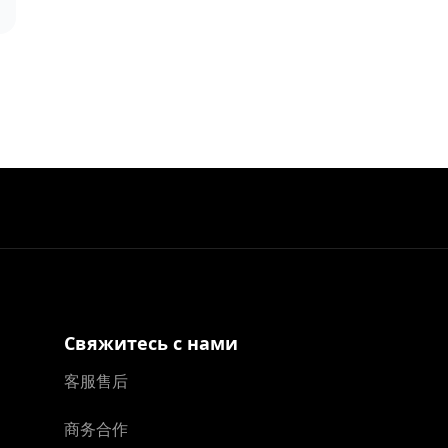
Свяжитесь с нами
客服售后
商务合作