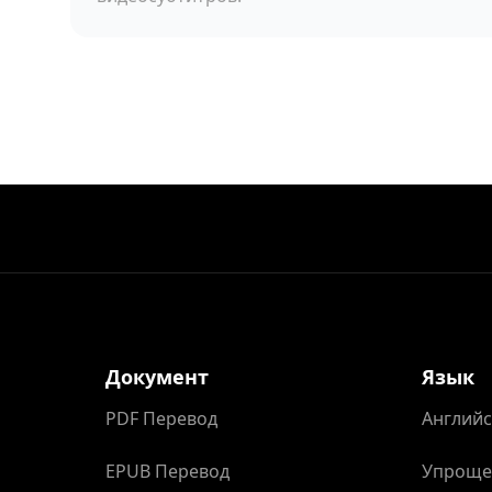
Документ
Язык
PDF Перевод
Английс
EPUB Перевод
Упроще