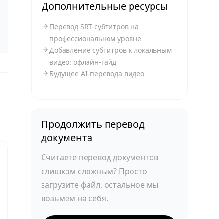
Дополнительные ресурсы
Перевод SRT-субтитров на
профессиональном уровне
Добавление субтитров к локальным
видео: офлайн-гайд
Будущее AI-перевода видео
Продолжить перевод
документа
Считаете перевод документов
слишком сложным? Просто
загрузите файл, остальное мы
возьмем на себя.