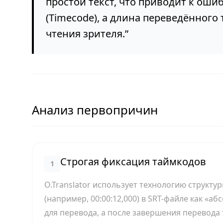
простой текст, что приводит к ош
(Timecode), а длина переведённого
чтения зрителя.
”
Анализ первопричин
Строгая фиксация таймкодов
1
O.Translator использует технологию структ
(например, 00:00:12,000) в SRT-файле как «аб
для перевода, а после завершения перевода