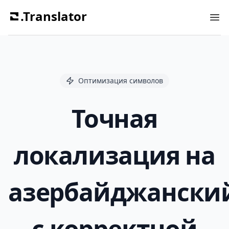
.Translator
Ope
Оптимизация символов
Точная
локализация на
азербайджански
с корректной