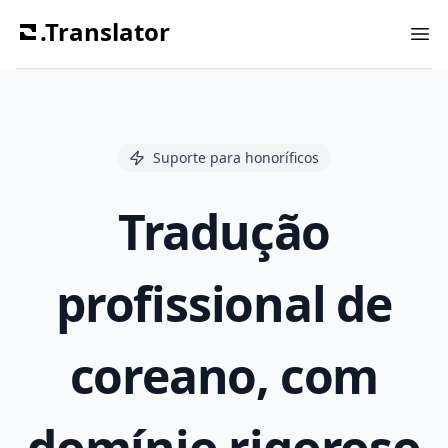
.Translator
Ope
Suporte para honoríficos
Tradução
profissional de
coreano, com
domínio rigoroso