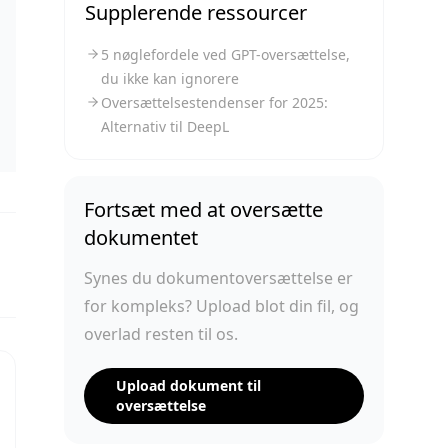
Supplerende ressourcer
5 nøglefordele ved GPT-oversættelse,
du ikke kan ignorere
Oversættelsestendenser for 2025:
Alternativ til DeepL
Fortsæt med at oversætte
dokumentet
Synes du dokumentoversættelse er
for kompleks? Upload blot din fil, og
overlad resten til os.
Upload dokument til
oversættelse