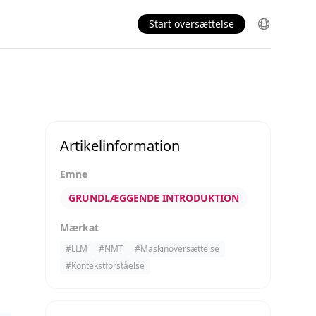
Start oversættelse
Artikelinformation
Emne
GRUNDLÆGGENDE INTRODUKTION
Mærkat
#
LLM
#
NMT
#
Maskinoversættelse
#
Kontekstforståelse