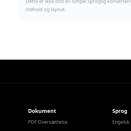
Dette er ikke blot en simpel sproglig konvert
indhold og layout.
Dokument
Sprog
PDF Oversættelse
Engelsk