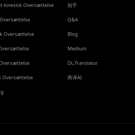
t kinesisk Oversættelse
知乎
 Oversættelse
Q&A
k Oversættelse
Blog
Oversættelse
Medium
 Oversættelse
DL.Translator
k Oversættelse
商译AI
og