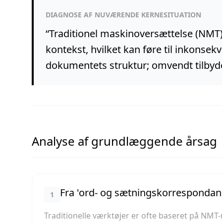
DIAGNOSE AF NUVÆRENDE KERNESITUATION
“
Traditionel maskinoversættelse (NMT)
kontekst, hvilket kan føre til inkonsek
dokumentets struktur; omvendt tilbyd
Analyse af grundlæggende årsag
Fra 'ord- og sætningskorrespondance
1
Traditionelle værktøjer er ofte baseret på NMT-