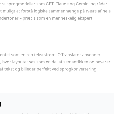
tore sprogmodeller som GPT, Claude og Gemini og råder
et muligt at forstå logiske sammenhænge på tværs af hele
ndertoner – præcis som en menneskelig ekspert.
entet som en ren tekststrøm. O.Translator anvender
hvor layoutet ses som en del af semantikken og bevarer
g af tekst og billeder perfekt ved sprogkonvertering.
g