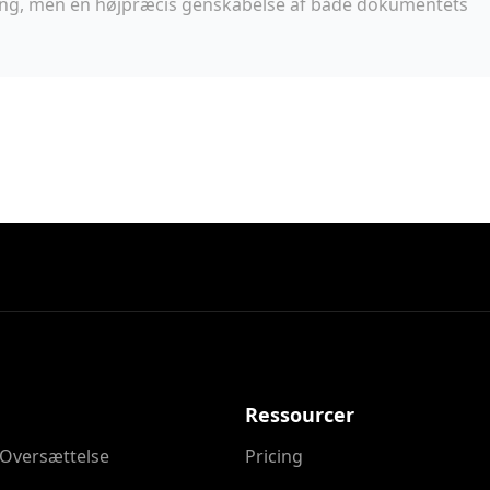
ering, men en højpræcis genskabelse af både dokumentets
Ressourcer
 Oversættelse
Pricing