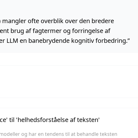
 mangler ofte overblik over den bredere
vent brug af fagtermer og forringelse af
er LLM en banebrydende kognitiv forbedring.
”
' til 'helhedsforståelse af teksten'
modeller og har en tendens til at behandle teksten