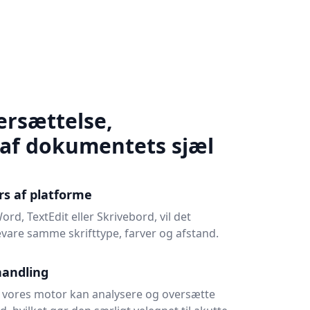
ersættelse,
af dokumentets sjæl
rs af platforme
rd, TextEdit eller Skrivebord, vil det
are samme skrifttype, farver og afstand.
handling
g vores motor kan analysere og oversætte