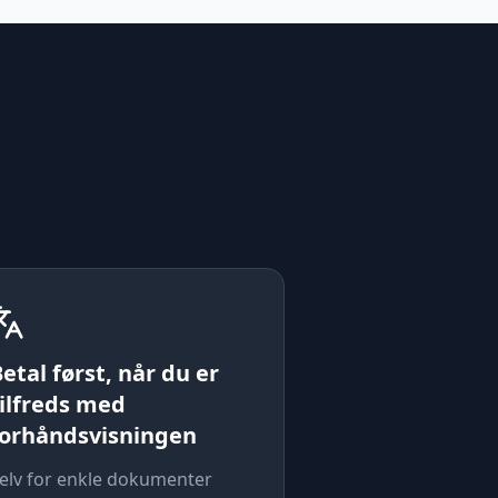
etal først, når du er
tilfreds med
forhåndsvisningen
elv for enkle dokumenter