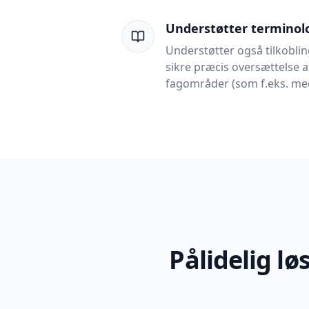
Understøtter terminolo
Understøtter også tilkobli
sikre præcis oversættelse 
fagområder (som f.eks. med
Pålidelig lø