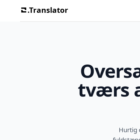
.Translator
Oversæ
tværs 
Hurtig 
fuldstænd