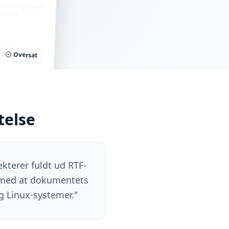
Oversat
telse
ekterer fuldt ud RTF-
ig med at dokumentets
g Linux-systemer.
"