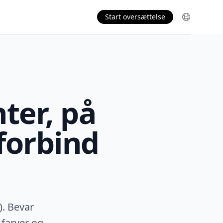
Start oversættelse
er, på
forbind
). Bevar
 farver og