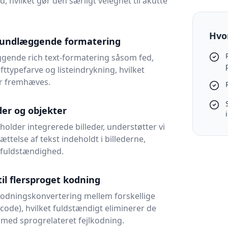
 hvilket gør den særligt velegnet til akutte
Hvor
grundlæggende formatering
gende rich text-formatering såsom fed,
fttypefarve og listeindrykning, hvilket
ger fremhæves.
der og objekter
older integrerede billeder, understøtter vi
telse af tekst indeholdt i billederne,
 fuldstændighed.
il flersproget kodning
kodningskonvertering mellem forskellige
nicode), hvilket fuldstændigt eliminerer de
med sprogrelateret fejlkodning.