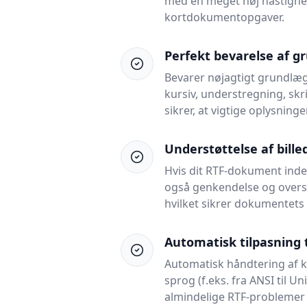
med en meget høj hastighed,
kortdokumentopgaver.
Perfekt bevarelse af 
Bevarer nøjagtigt grundlæg
kursiv, understregning, skri
sikrer, at vigtige oplysnin
Understøttelse af bille
Hvis dit RTF-dokument indeh
også genkendelse og oversæt
hvilket sikrer dokumentets
Automatisk tilpasning t
Automatisk håndtering af 
sprog (f.eks. fra ANSI til U
almindelige RTF-problemer 