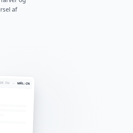
rsel af
LDE: EN
→
MÅL: CN