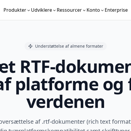
Produkter
Udviklere
Ressourcer
Konto
Enterprise
Understøttelse af almene formater
t RTF-dokument
af platforme og 
verdenen
oversættelse af .rtf-dokumenter (rich text format
ig tværplatformskompatibilitet samt skrifttyper,