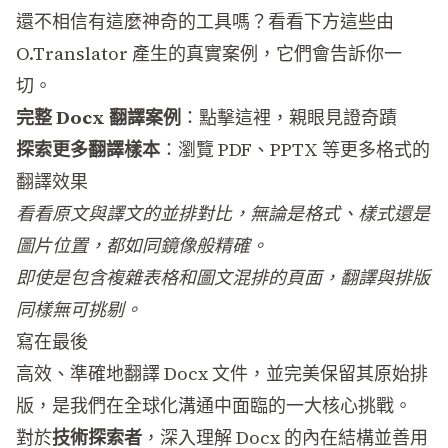
還不相信有這麼神奇的工具嗎？看看下方這些由
O.Translator 產生的真實案例，它們會告訴你一
切。
完整 Docx 翻譯案例
：
點擊這裡，親眼見證奇蹟
探索更多翻譯樣本
：
瀏覽 PDF、PPTX 等更多格式的
翻譯效果
看看原文與譯文的並排對比，無論是格式、樣式還是
圖片位置，都如同鏡像般精確。
即使是包含複雜表格和圖文混排的頁面，翻譯與排版
同樣無可挑剔。
寫在最後
高效、準確地翻譯 Docx 文件，並完美保留其原始排
版，是我們在全球化溝通中面臨的一大核心挑戰。
對於
技術探索者
，深入理解 Docx 的內在結構並善用