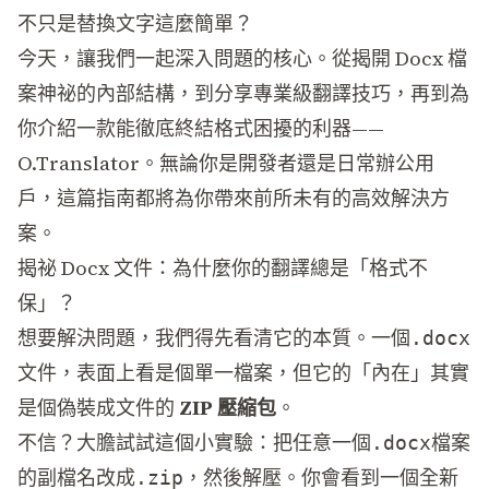
不只是替換文字這麼簡單？
今天，讓我們一起深入問題的核心。從揭開 Docx 檔
案神祕的內部結構，到分享專業級翻譯技巧，再到為
你介紹一款能徹底終結格式困擾的利器——
O.Translator
。無論你是開發者還是日常辦公用
戶，這篇指南都將為你帶來前所未有的高效解決方
案。
揭祕 Docx 文件：為什麼你的翻譯總是「格式不
保」？
想要解決問題，我們得先看清它的本質。一個
.docx
文件，表面上看是個單一檔案，但它的「內在」其實
是個偽裝成文件的
ZIP 壓縮包
。
不信？大膽試試這個小實驗：把任意一個
檔案
.docx
的副檔名改成
，然後解壓。你會看到一個全新
.zip