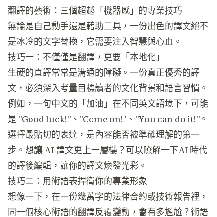
翻譯的藝術：三個超越「機器感」的專業技巧
無論是自己動手還是藉助工具，一份出色的譯文絕不
是冰冷的文字替換，它需要注入智慧與心血。
技巧一：不僅僅是翻譯，更要「本地化」
生硬的直譯常常是溝通的障礙。一份真正優秀的譯
文，必須深入考量目標讀者的文化背景和語言習慣。
例如，一句中文的「加油」在不同英文語境下，可能
是 "Good luck!"、"Come on!"、"You can do it!"。
選擇最貼切的表達，是內容能否被準確理解的第一
步。想讓 AI 譯文更上一層樓？可以瞭解一下
AI 時代
的譯後編輯
，讓你的譯文煥發光彩。
技巧二：用術語表捍衛你的專業形象
想像一下，在一份幾萬字的法律合約或技術報告裡，
同一個核心術語的翻譯反覆變動，會有多尷尬？術語