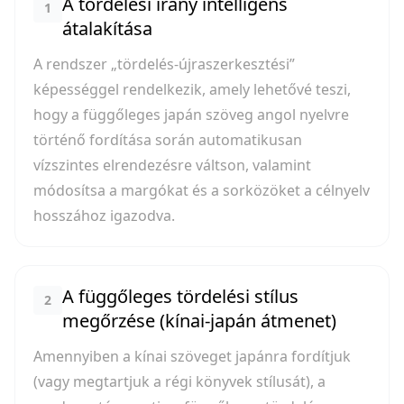
A tördelési irány intelligens
1
átalakítása
A rendszer „tördelés-újraszerkesztési”
képességgel rendelkezik, amely lehetővé teszi,
hogy a függőleges japán szöveg angol nyelvre
történő fordítása során automatikusan
vízszintes elrendezésre váltson, valamint
módosítsa a margókat és a sorközöket a célnyelv
hosszához igazodva.
A függőleges tördelési stílus
2
megőrzése (kínai-japán átmenet)
Amennyiben a kínai szöveget japánra fordítjuk
(vagy megtartjuk a régi könyvek stílusát), a