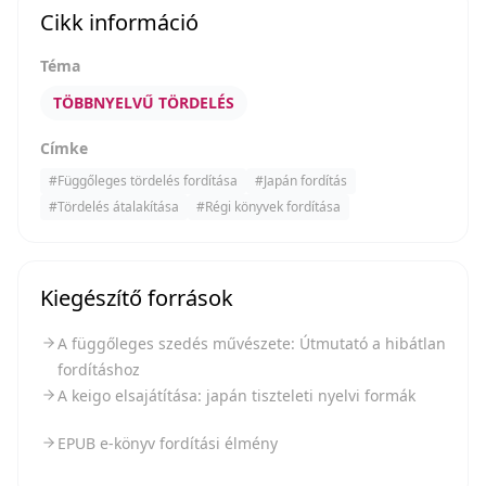
Cikk információ
Téma
TÖBBNYELVŰ TÖRDELÉS
Címke
#
Függőleges tördelés fordítása
#
Japán fordítás
#
Tördelés átalakítása
#
Régi könyvek fordítása
Kiegészítő források
A függőleges szedés művészete: Útmutató a hibátlan
fordításhoz
A keigo elsajátítása: japán tiszteleti nyelvi formák
EPUB e-könyv fordítási élmény