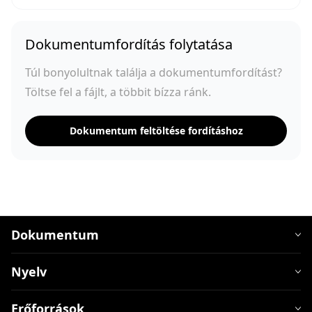
Dokumentumfordítás folytatása
Túl bonyolultnak találja a dokumentumfordítást?
Töltse fel a fájlt, a többit bízza ránk.
Dokumentum feltöltése fordításhoz
Dokumentum
Nyelv
Erőforrások