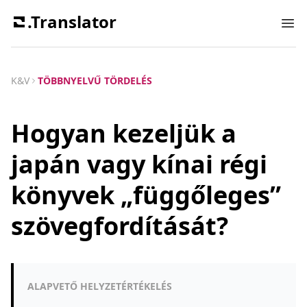
.Translator
Ope
K&V
TÖBBNYELVŰ TÖRDELÉS
Hogyan kezeljük a
japán vagy kínai régi
könyvek „függőleges”
szövegfordítását?
ALAPVETŐ HELYZETÉRTÉKELÉS