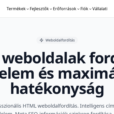
Termékek
Fejlesztők
Erőforrások
Fiók
Vállalati
Weboldalfordítás
weboldalak ford
elem és maximál
hatékonyság
sszionális HTML weboldalfordítás. Intelligens cím
delem, Meta SEO-információk szinkron fordítása. V