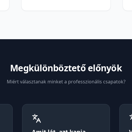
Megkülönböztető előnyök
Miért választanak minket a professzionális csapatok?
Amit lát, azt kapja