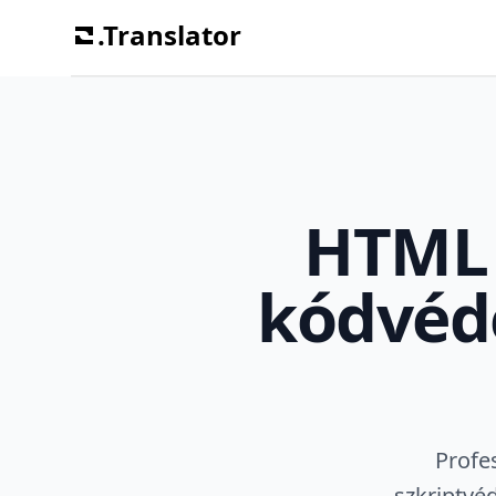
.Translator
HTML 
kódvéd
Profe
szkriptvé