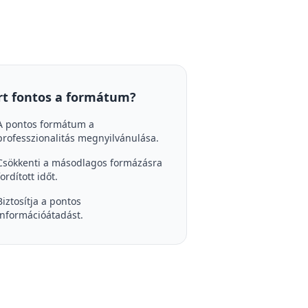
rt fontos a formátum?
A pontos formátum a
professzionalitás megnyilvánulása.
Csökkenti a másodlagos formázásra
fordított időt.
Biztosítja a pontos
információátadást.