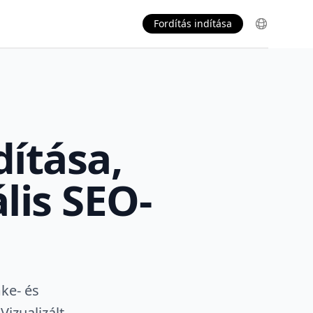
Fordítás indítása
ítása,
is SEO-
ke- és
izualizált