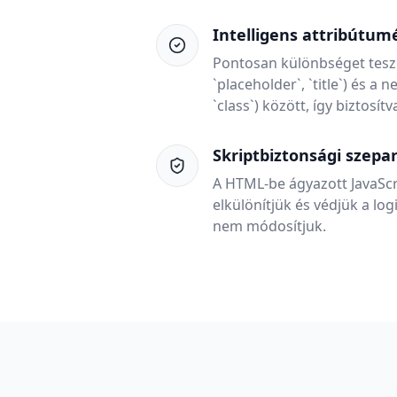
Intelligens attribútum
Pontosan különbséget tesz 
`placeholder`, `title`) és a
`class`) között, így biztosít
Skriptbiztonsági szepa
A HTML-be ágyazott JavaSc
elkülönítjük és védjük a l
nem módosítjuk.