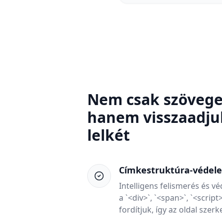
Nem csak szöveget
hanem visszaadj
lelkét
Címkestruktúra-védel
Intelligens felismerés és 
a `<div>`, `<span>`, `<scrip
fordítjuk, így az oldal szer