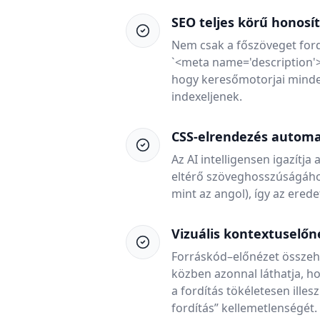
SEO teljes körű honosí
Nem csak a főszöveget fordít
`<meta name='description'>` 
hogy keresőmotorjai minde
indexeljenek.
CSS-elrendezés automat
Az AI intelligensen igazítj
eltérő szöveghosszúságáho
mint az angol), így az ere
Vizuális kontextuselőn
Forráskód–előnézet összeha
közben azonnal láthatja, ho
a fordítás tökéletesen ille
fordítás” kellemetlenségét.