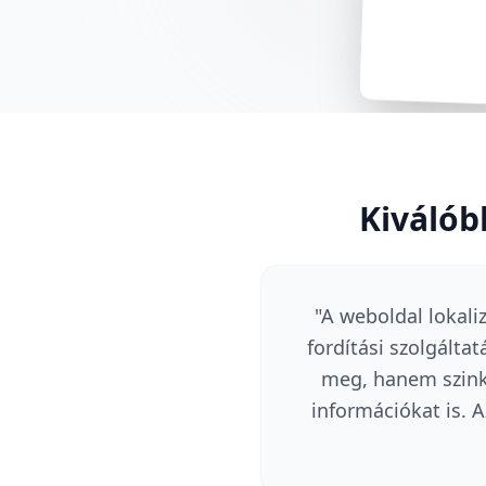
Kiválób
"
A weboldal lokali
fordítási szolgálta
meg, hanem szinkr
információkat is. 