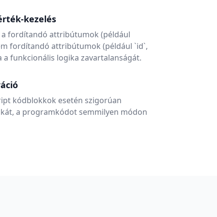
érték-kezelés
a fordítandó attribútumok (például
 nem fordítandó attribútumok (például `id`,
va a funkcionális logika zavartalanságát.
ráció
ript kódblokkok esetén szigorúan
ogikát, a programkódot semmilyen módon