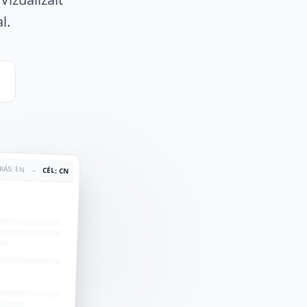
l.
RÁS: EN
→
CÉL: CN