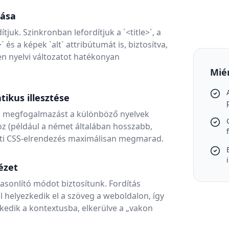
tása
juk. Szinkronban lefordítjuk a `<title>`, a
és a képek `alt` attribútumát is, biztosítva,
n nyelvi változatot hatékonyan
Mié
ikus illesztése
a a megfogalmazást a különböző nyelvek
z (például a német általában hosszabb,
deti CSS-elrendezés maximálisan megmarad.
ézet
sonlító módot biztosítunk. Fordítás
l helyezkedik el a szöveg a weboldalon, így
szkedik a kontextusba, elkerülve a „vakon