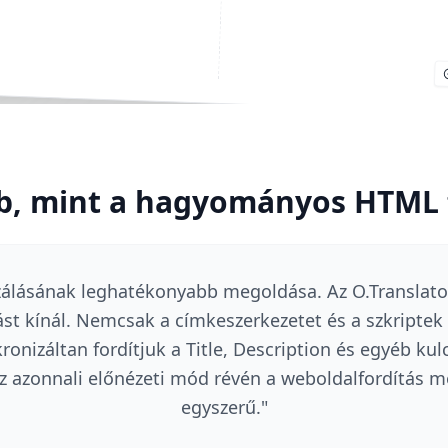
b, mint a hagyományos HTML 
zálásának leghatékonyabb megoldása. Az O.Translato
tást kínál. Nemcsak a címkeszerkezetet és a szkriptek
onizáltan fordítjuk a Title, Description és egyéb ku
Az azonnali előnézeti mód révén a weboldalfordítás m
egyszerű.
"