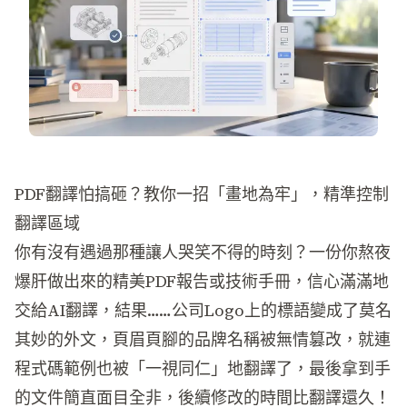
PDF翻譯怕搞砸？教你一招「畫地為牢」，精準控制
翻譯區域
你有沒有遇過那種讓人哭笑不得的時刻？一份你熬夜
爆肝做出來的精美PDF報告或技術手冊，信心滿滿地
交給AI翻譯，結果……公司Logo上的標語變成了莫名
其妙的外文，頁眉頁腳的品牌名稱被無情篡改，就連
程式碼範例也被「一視同仁」地翻譯了，最後拿到手
的文件簡直面目全非，後續修改的時間比翻譯還久！