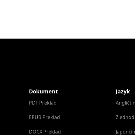
Dokument
Jazyk
PDF Preklad
Angličti
EPUB Preklad
Zjednod
DOCX Preklad
Japončin