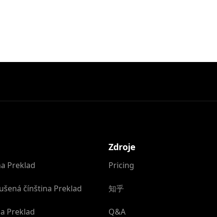
Zdroje
na Preklad
Pricing
ušená čínština Preklad
知乎
a Preklad
Q&A