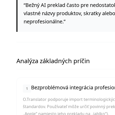
“
Bežný AI preklad často pre nedostato
vlastné názvy produktov, skratky ale
neprofesionálne.
”
Analýza základných príčin
Bezproblémová integrácia profesio
1
O.Translator podporuje import terminologických
štandardov. Používateľ môže určiť povinný pre
„Apple“ namiesto jeho prekladu na „jablko“).