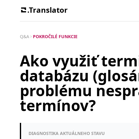
.Translator
Q&A
POKROČILÉ FUNKCIE
Ako využiť term
databázu (glosár
problému nespr
termínov?
DIAGNOSTIKA AKTUÁLNEHO STAVU