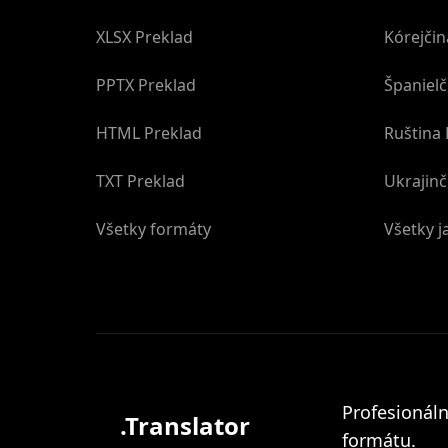
XLSX Preklad
Kórejčin
PPTX Preklad
Španielč
HTML Preklad
Ruština 
TXT Preklad
Ukrajinč
Všetky formáty
Všetky j
Profesionál
.Translator
formátu.