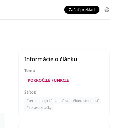
Začať preklad
Informácie o článku
Téma
POKROČILÉ FUNKCIE
Štítok
#
terminologická databáza
#
konzistentnosť
#
správa značky