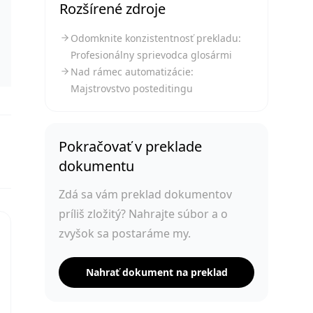
Rozšírené zdroje
Odomknite konzistentnosť prekladu:
Profesionálny sprievodca glosármi
Nad rámec automatizácie:
Majstrovstvo posteditingu
Pokračovať v preklade
dokumentu
Zdá sa vám preklad dokumentov
príliš zložitý? Nahrajte súbor a o
zvyšok sa postaráme my.
Nahrať dokument na preklad