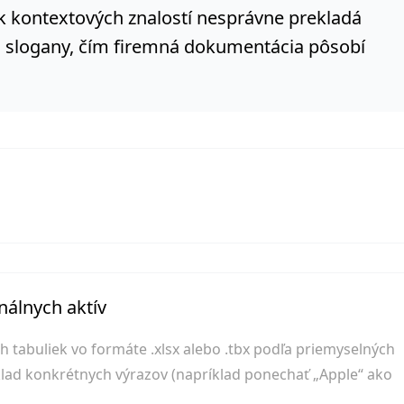
k kontextových znalostí nesprávne prekladá
bo slogany, čím firemná dokumentácia pôsobí
nálnych aktív
 tabuliek vo formáte .xlsx alebo .tbx podľa priemyselných
klad konkrétnych výrazov (napríklad ponechať „Apple“ ako