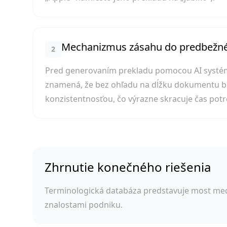
Mechanizmus zásahu do predbežné
2
Pred generovaním prekladu pomocou AI systém 
znamená, že bez ohľadu na dĺžku dokumentu b
konzistentnosťou, čo výrazne skracuje čas po
Zhrnutie konečného riešenia
Terminologická databáza predstavuje most med
znalostami podniku.