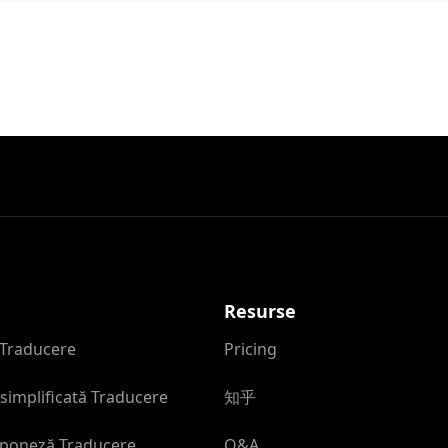
Resurse
 Traducere
Pricing
simplificată Traducere
知乎
aponeză Traducere
Q&A