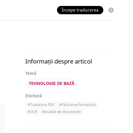
Începe traducerea
Informații despre articol
Temă
TEHNOLOGIE DE BAZĂ
Etichetă
#
Traducere PDF
#
Păstrarea formatului
#
OCR
#
Analiză de documente