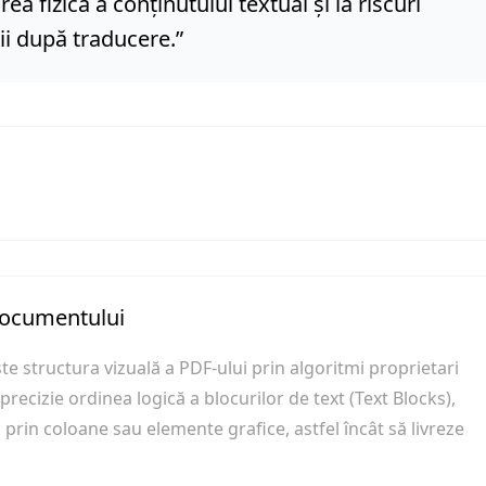
a fizică a conținutului textual și la riscuri
ii după traducere.
”
documentului
te structura vizuală a PDF-ului prin algoritmi proprietari
recizie ordinea logică a blocurilor de text (Text Blocks),
 prin coloane sau elemente grafice, astfel încât să livreze