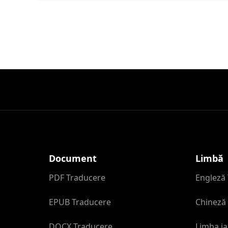
Document
Limbă
PDF Traducere
Engleză
EPUB Traducere
Chineză 
DOCX Traducere
Limba j