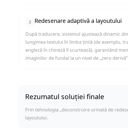
Redesenare adaptivă a layoutului
2
După traducere, sistemul ajustează dinamic dime
lungimea textului în limba țintă (de exemplu, tr
engleză în chineză îl scurtează), garantând menți
imaginilor de fundal la un nivel de „zero derivă”
Rezumatul soluției finale
Prin tehnologia „deconstruire urmată de redesen
layoutului.