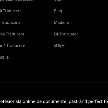
ă Traducere
Blog
ă Traducere
Medium
usă Traducere
DL.Translator
ană Traducere
商译AI
mbile
ofesională online de documente, păstrând perfect fo