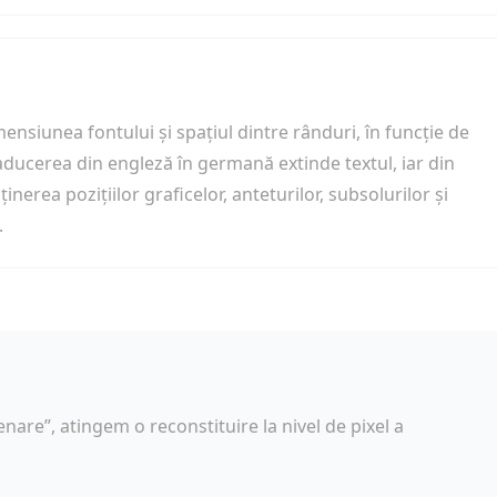
nsiunea fontului și spațiul dintre rânduri, în funcție de
aducerea din engleză în germană extinde textul, iar din
nerea pozițiilor graficelor, anteturilor, subsolurilor și
.
are”, atingem o reconstituire la nivel de pixel a