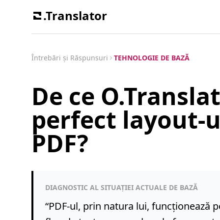
.Translator
Întrebări și Răspunsuri
TEHNOLOGIE DE BAZĂ
De ce O.Transla
perfect layout-
PDF?
DIAGNOSTIC AL SITUAȚIEI ACTUALE DE BAZĂ
“
PDF-ul, prin natura lui, funcționează 