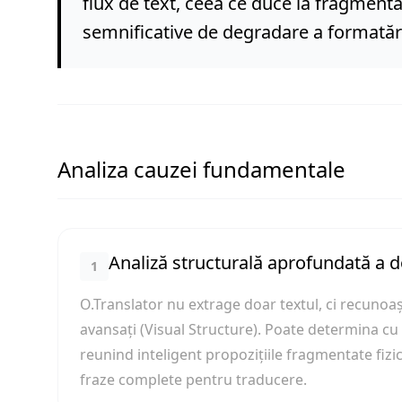
flux de text, ceea ce duce la fragmentare
semnificative de degradare a formatăr
Analiza cauzei fundamentale
Analiză structurală aprofundată a 
1
O.Translator nu extrage doar textul, ci recunoaș
avansați (Visual Structure). Poate determina cu p
reunind inteligent propozițiile fragmentate fizic
fraze complete pentru traducere.