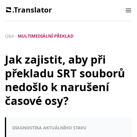
.Translator
Ope
Q&A
MULTIMEDIÁLNÍ PŘEKLAD
Jak zajistit, aby při
překladu SRT souborů
nedošlo k narušení
časové osy?
DIAGNOSTIKA AKTUÁLNÍHO STAVU