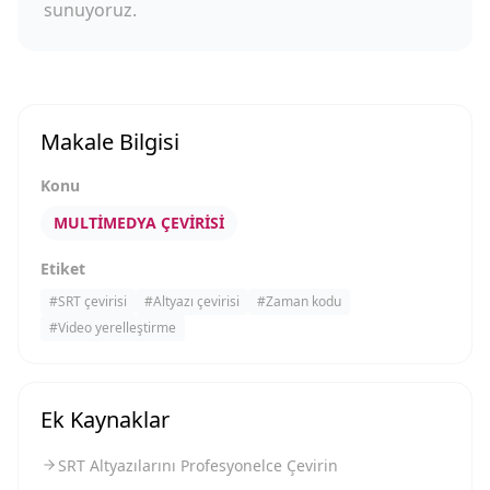
sunuyoruz.
Makale Bilgisi
Konu
MULTIMEDYA ÇEVIRISI
Etiket
#
SRT çevirisi
#
Altyazı çevirisi
#
Zaman kodu
#
Video yerelleştirme
Ek Kaynaklar
SRT Altyazılarını Profesyonelce Çevirin