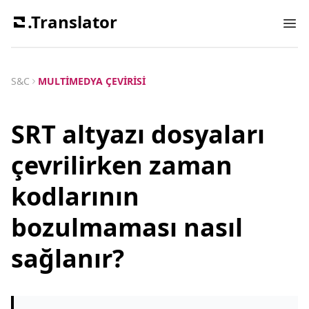
.Translator
Ope
S&C
MULTIMEDYA ÇEVIRISI
SRT altyazı dosyaları
çevrilirken zaman
kodlarının
bozulmaması nasıl
sağlanır?