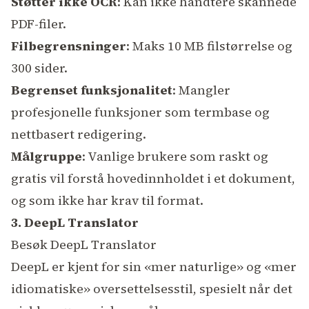
Støtter ikke OCR
: Kan ikke håndtere skannede
PDF-filer.
Filbegrensninger
: Maks 10 MB filstørrelse og
300 sider.
Begrenset funksjonalitet
: Mangler
profesjonelle funksjoner som termbase og
nettbasert redigering.
Målgruppe
: Vanlige brukere som raskt og
gratis vil forstå hovedinnholdet i et dokument,
og som ikke har krav til format.
3. DeepL Translator
Besøk DeepL Translator
DeepL er kjent for sin «mer naturlige» og «mer
idiomatiske» oversettelsesstil, spesielt når det