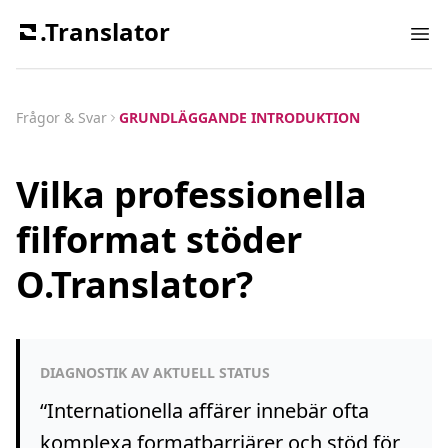
.Translator
Ope
Frågor & Svar
GRUNDLÄGGANDE INTRODUKTION
Vilka professionella
filformat stöder
O.Translator?
DIAGNOSTIK AV AKTUELL STATUS
“
Internationella affärer innebär ofta
komplexa formatbarriärer och stöd för