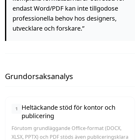
endast Word/PDF kan inte tillgodose
professionella behov hos designers,
utvecklare och forskare.
”
Grundorsaksanalys
Heltäckande stöd för kontor och
1
publicering
Förutom grundläggande Office-format (DOCX,
XLSX, PPTX) och PDF stöds även publiceringsklara