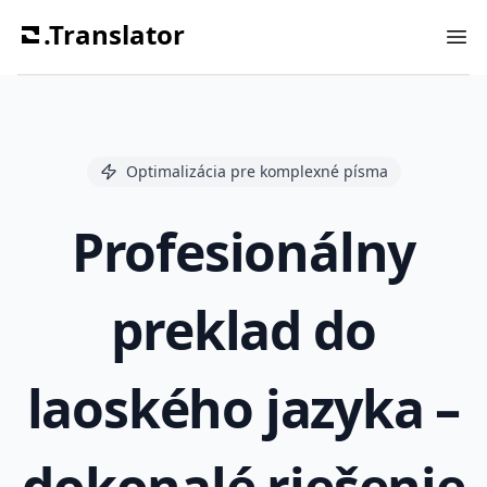
.Translator
Ope
Optimalizácia pre komplexné písma
Profesionálny
preklad do
laoského jazyka –
dokonalé riešenie