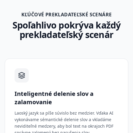
KĽÚČOVÉ PREKLADATEĽSKÉ SCENÁRE
Spoľahlivo pokrýva každý
prekladateľský scenár
Inteligentné delenie slov a
zalamovanie
Laoský jazyk sa píše súvislo bez medzier. Vďaka AI
vykonávame sémantické delenie slov a vkladáme
neviditeľné medzery, aby bol text na okrajoch PDF
správne zalomený bez narušenia slov.