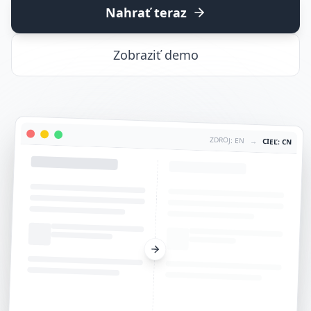
Nahrať teraz
Zobraziť demo
ZDROJ: EN
→
CIEĽ: CN