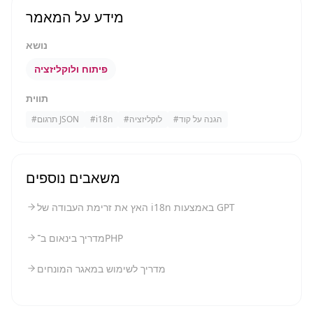
מידע על המאמר
נושא
פיתוח ולוקליזציה
תווית
הגנה על קוד
#
לוקליזציה
#
i18n
#
תרגום JSON
#
משאבים נוספים
האץ את זרימת העבודה של i18n באמצעות GPT
מדריך בינאום ב־PHP
מדריך לשימוש במאגר המונחים