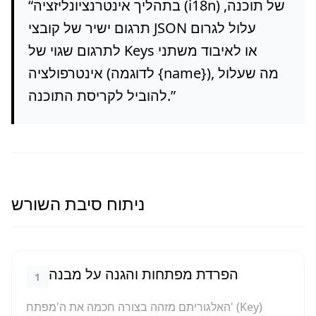
בתהליך אינטרנציונליזציה (i18n) של תוכנה,
“
תרגום ישיר של קובצי JSON עלול לגרום
לתרגום שגוי של Keys או לאיבוד משתני
אינטרפולציה (לדוגמה {name}), מה שעלול
”
להוביל לקריסת התוכנה.
ניתוח סיבת השורש
הפרדת מפתחות והגנה על מבנה
1
האלגוריתם מזהה בצורה חכמה את ה'מפתח' (Key)