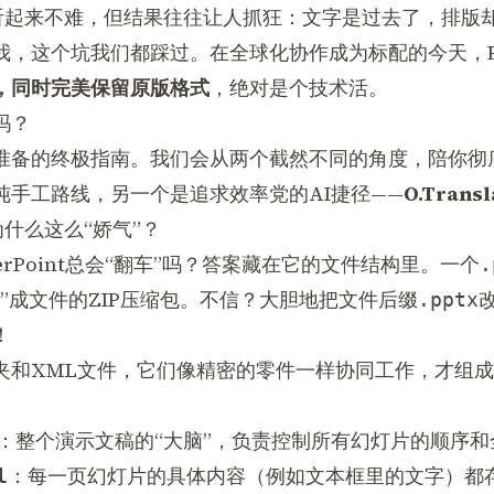
，听起来不难，但结果往往让人抓狂：文字是过去了，排版
，这个坑我们都踩过。在全球化协作成为标配的今天，Pow
，同时完美保留原版格式
，绝对是个技术活。
吗？
准备的终极指南。我们会从两个截然不同的角度，陪你彻底
纯手工路线，另一个是追求效率党的AI捷径——
O.Transl
为什么这么“娇气”？
rPoint总会“翻车”吗？答案藏在它的文件结构里。一个
.
”成文件的ZIP压缩包。不信？大胆地把文件后缀
.pptx
！
夹和XML文件，它们像精密的零件一样协同工作，才组
：整个演示文稿的“大脑”，负责控制所有幻灯片的顺序和
：每一页幻灯片的具体内容（例如文本框里的文字）都
l