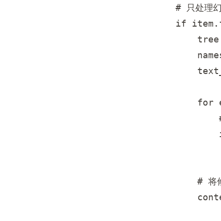
            # 只处理
            if item.
                tree
                name
                text
                for 
                  
                    
                    
                #
                cont