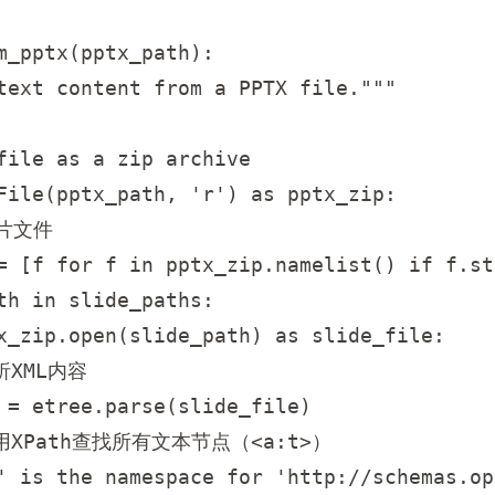
m_pptx(pptx_path):

text content from a PPTX file."""

file as a zip archive

File(pptx_path, 'r') as pptx_zip:

片文件

= [f for f in pptx_zip.namelist() if f.st
th in slide_paths:

x_zip.open(slide_path) as slide_file:

析XML内容

 = etree.parse(slide_file)

 使用XPath查找所有文本节点（<a:t>）

' is the namespace for 'http://schemas.op