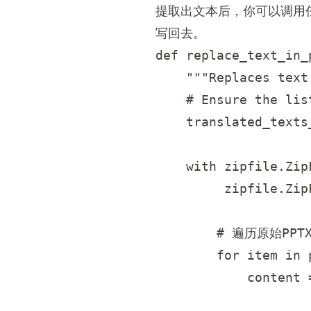
提取出文本后，你可以调用
写回去。
def replace_text_in_
    """Replaces text
    # Ensure the lis
    translated_texts
    with zipfile.Zip
         zipfile.Zip
        # 遍历原始PP
        for item in 
            content 