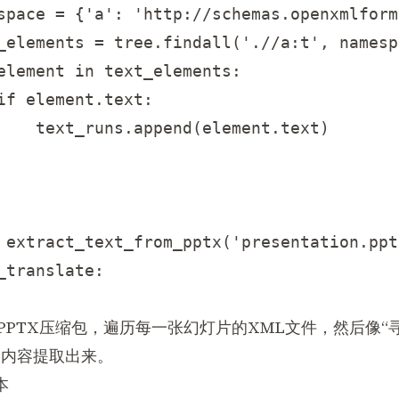
space = {'a': 'http://schemas.openxmlform
_elements = tree.findall('.//a:t', namesp
element in text_elements:

if element.text:

    text_runs.append(element.text)

 extract_text_from_pptx('presentation.pptx
translate:

PPTX压缩包，遍历每一张幻灯片的XML文件，然后像“
内容提取出来。
本