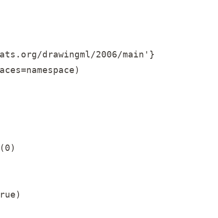
ats.org/drawingml/2006/main'}

aces=namespace)

0)

ue)
