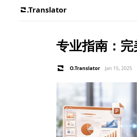
.Translator
专业指南：完美P
O.Translator
Jan 15, 2025