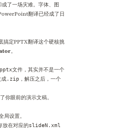
却成了一场灾难。字体、图
erPoint翻译已经成了日
搞定PPTX翻译这个硬核挑
ator
。
文件，其实并不是一个
pptx
改成
，解压之后，一个
.zip
成了你眼前的演示文稿。
全局设置。
存放在对应的
slideN.xml