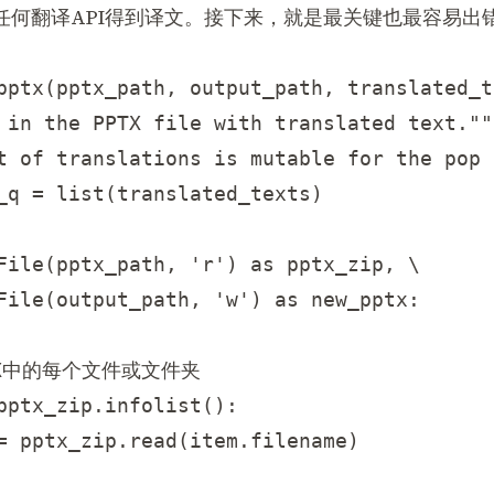
任何翻译API得到译文。接下来，就是最关键也最容易出
pptx(pptx_path, output_path, translated_te
 in the PPTX file with translated text."""
t of translations is mutable for the pop 
_q = list(translated_texts)

File(pptx_path, 'r') as pptx_zip, \

File(output_path, 'w') as new_pptx:

TX中的每个文件或文件夹

pptx_zip.infolist():

= pptx_zip.read(item.filename)
