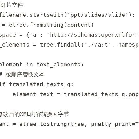
幻灯片文件

filename.startswith('ppt/slides/slide'):

 = etree.fromstring(content)

space = {'a': 'http://schemas.openxmlform
_elements = tree.findall('.//a:t', namesp
element in text_elements:

  # 按顺序替换文本

if translated_texts_q:

    element.text = translated_texts_q.pop(
 将修改后的XML内容转换回字节

ent = etree.tostring(tree, pretty_print=Tr