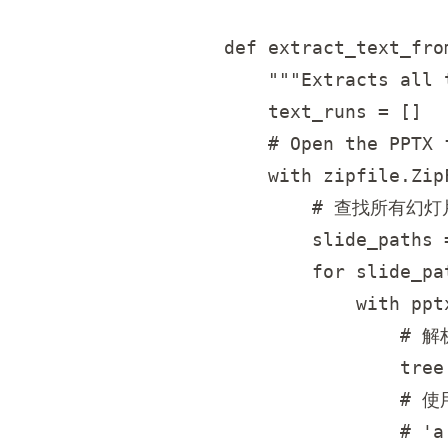
def extract_text_fro
    """Extracts all 
    text_runs = []

    # Open the PPTX 
    with zipfile.Zip
        # 查找所有幻灯
        slide_paths 
        for slide_pa
            with ppt
                # 解
                tree
                #
                # 'a