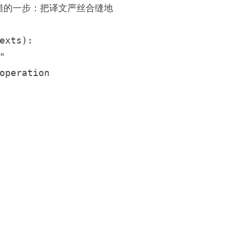
错的一步：把译文严丝合缝地
xts):



operation
