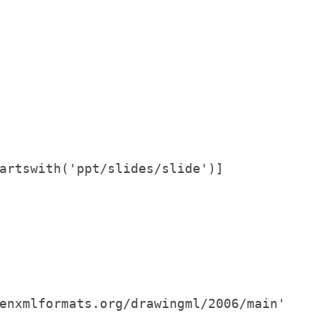
artswith('ppt/slides/slide')]

enxmlformats.org/drawingml/2006/main'
