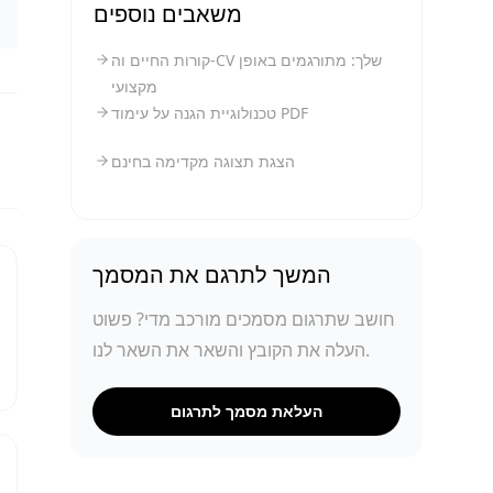
משאבים נוספים
קורות החיים וה-CV שלך: מתורגמים באופן
מקצועי
טכנולוגיית הגנה על עימוד PDF
הצגת תצוגה מקדימה בחינם
המשך לתרגם את המסמך
חושב שתרגום מסמכים מורכב מדי? פשוט
העלה את הקובץ והשאר את השאר לנו.
העלאת מסמך לתרגום