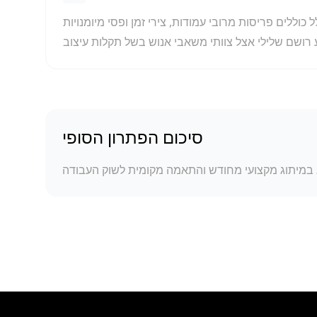
סות מרובי עמודות, צירי זמן ופסי מיומנויות. O.Translator דואג כי גם לאחר התרגום לא
סיכום הפתרון הסופי