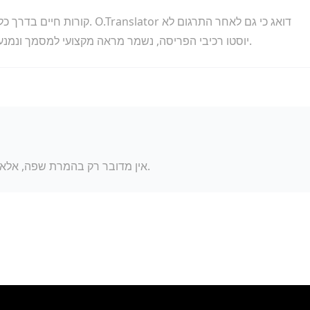
קורות חיים בדרך כלל כוללים פרי
יוסטו רכיבי הפריסה, נשמר מראה מקצועי למסמך ונמנע רושם שלילי אצל צוותי משאבי אנוש בשל תקלות עיצוב.
אין מדובר רק בהמרת שפה, אלא במיתוג מקצועי מחודש והתאמה מקומית לשוק העבודה.