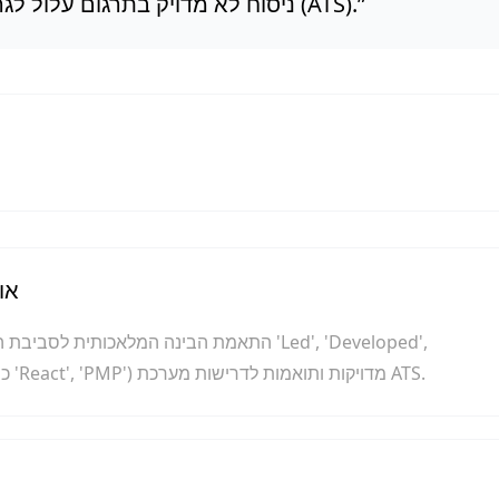
”
ניסוח לא מדויק בתרגום עלול לגרום לסינון אוטומטי במערכת ניהול מועמדים (ATS).
או
התאמת הבינה המלאכותית לסביבת החיפוש, תוך
'Optimized', והבטחה שמילות המפתח המקצועיות (כמו 'React', 'PMP') מדויקות ותואמות לדרישות מערכת ATS.