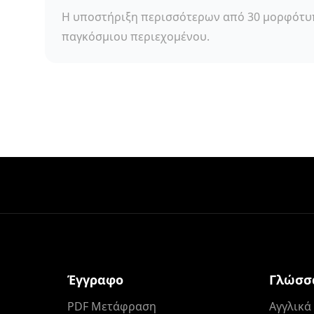
Η υποστήριξη περισσότερων από 30 μορφότυπ
παγκόσμιου περιεχομένου.
Έγγραφο
Γλώσσ
PDF Μετάφραση
Αγγλικ