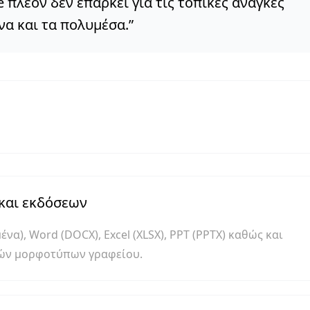
 πλέον δεν επαρκεί για τις τοπικές ανάγκες
να και τα πολυμέσα.
”
και εκδόσεων
να), Word (DOCX), Excel (XLSX), PPT (PPTX) καθώς και
κών μορφοτύπων γραφείου.