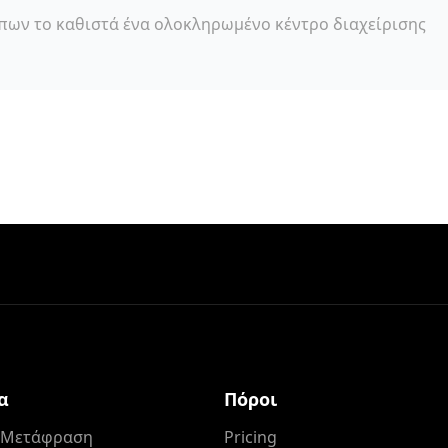
ων το καθιστά ένα ολοκληρωμένο κέντρο διαχείρισης
α
Πόροι
ά Μετάφραση
Pricing