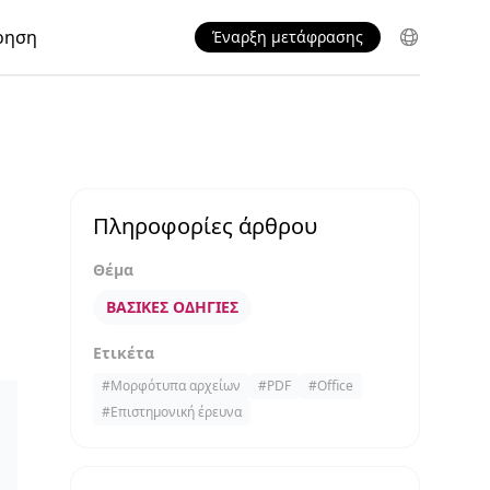
ρηση
Έναρξη μετάφρασης
Πληροφορίες άρθρου
Θέμα
ΒΑΣΙΚΈΣ ΟΔΗΓΊΕΣ
Ετικέτα
#
Μορφότυπα αρχείων
#
PDF
#
Office
#
Επιστημονική έρευνα