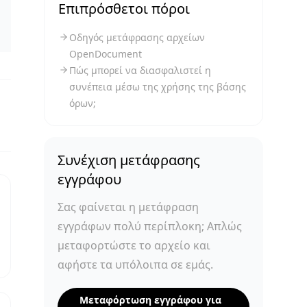
Επιπρόσθετοι πόροι
Οδηγός μετάφρασης αρχείων
OpenDocument
Πώς μπορεί να διασφαλιστεί η
συνέπεια μέσω της χρήσης της βάσης
όρων;
Συνέχιση μετάφρασης
εγγράφου
Σας φαίνεται η μετάφραση
εγγράφων πολύ περίπλοκη; Απλώς
μεταφορτώστε το αρχείο και
αφήστε τα υπόλοιπα σε εμάς.
Μεταφόρτωση εγγράφου για