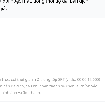
a đổi hoặc mất, đồng thời độ dài bản dịch
giả.
”
rúc, coi thời gian mã trong tệp SRT (ví dụ: 00:00:12,000)
văn bản để dịch, sau khi hoàn thành sẽ chèn lại chính xác
 hình ảnh và âm thanh.