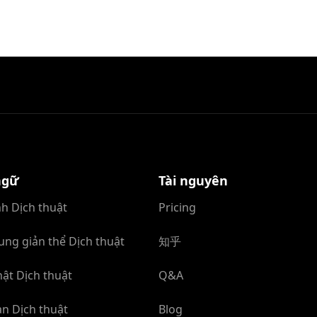
ngữ
Tài nguyên
h Dịch thuật
Pricing
ung giản thể Dịch thuật
知乎
ật Dịch thuật
Q&A
n Dịch thuật
Blog