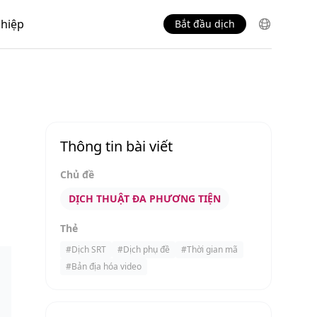
hiệp
Bắt đầu dịch
Thông tin bài viết
Chủ đề
DỊCH THUẬT ĐA PHƯƠNG TIỆN
Thẻ
#
Dịch SRT
#
Dịch phụ đề
#
Thời gian mã
#
Bản địa hóa video