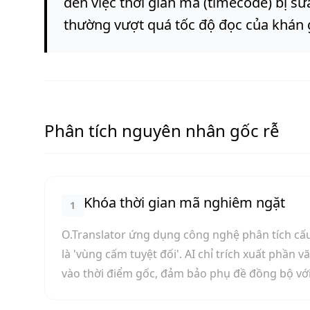
đến việc thời gian mã (timecode) bị sử
thường vượt quá tốc độ đọc của khán 
Phân tích nguyên nhân gốc rễ
Khóa thời gian mã nghiêm ngặt
1
O.Translator ứng dụng công nghệ phân tích cấu t
là 'vùng cấm tuyệt đối'. AI chỉ trích xuất phần 
vào thời điểm gốc, đảm bảo phụ đề đồng bộ với