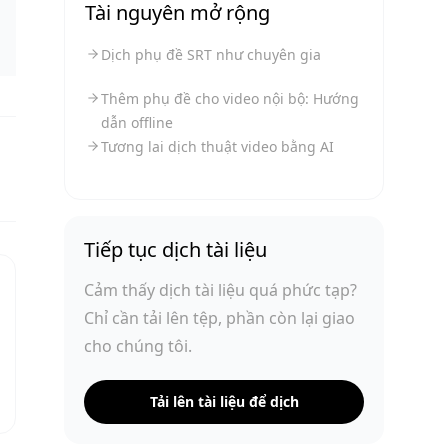
Tài nguyên mở rộng
Dịch phụ đề SRT như chuyên gia
Thêm phụ đề cho video nội bộ: Hướng
dẫn offline
Tương lai dịch thuật video bằng AI
Tiếp tục dịch tài liệu
Cảm thấy dịch tài liệu quá phức tạp?
Chỉ cần tải lên tệp, phần còn lại giao
cho chúng tôi.
Tải lên tài liệu để dịch