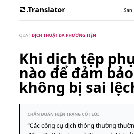
.Translator
Sản
Q&A
DỊCH THUẬT ĐA PHƯƠNG TIỆN
Khi dịch tệp phụ
nào để đảm bảo 
không bị sai lệc
CHẨN ĐOÁN HIỆN TRẠNG CỐT LÕI
“
Các công cụ dịch thông thường thường