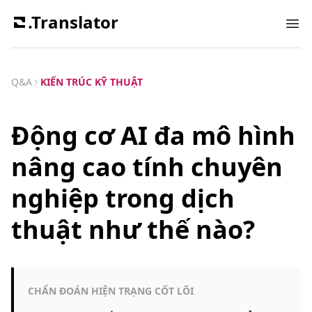
.Translator
Ope
Q&A
KIẾN TRÚC KỸ THUẬT
Động cơ AI đa mô hình
nâng cao tính chuyên
nghiệp trong dịch
thuật như thế nào?
CHẨN ĐOÁN HIỆN TRẠNG CỐT LÕI