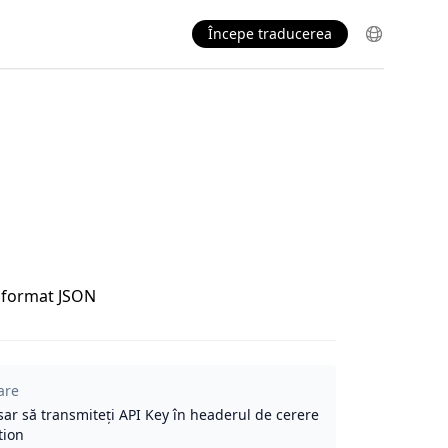
Începe traducerea
n format JSON
are
sar să transmiteți API Key în headerul de cerere
tion