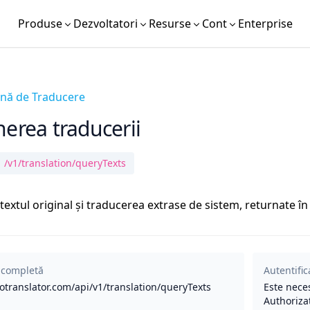
Produse
Dezvoltatori
Resurse
Cont
Enterprise
ină de Traducere
nerea traducerii
/v1/translation/queryTexts
 textul original și traducerea extrase de sistem, returnate î
 completă
Autentific
/otranslator.com/api/v1/translation/queryTexts
Este nece
Authoriza