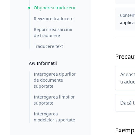
Obținerea traducerii
Conten
Revizuire traducere
applica
Repornirea sarcinii
de traducere
Traducere text
Precauț
API Informații
Interogarea tipurilor
Aceast
de documente
traduc
suportate
Interogarea limbilor
Dacă t
suportate
Interogarea
modelelor suportate
Exemp