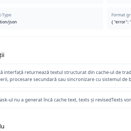
t-Type
Format gr
tion/json
{ "error": 
ii
ă interfață returnează textul structurat din cache-ul de trad
erii, procesare secundară sau sincronizare cu sistemul de 
ask-ul nu a generat încă cache text, texts și revisedTexts vo
lu