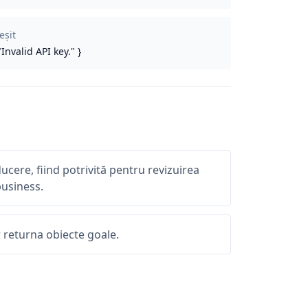
eșit
"Invalid API key." }
ucere, fiind potrivită pentru revizuirea
business.
r returna obiecte goale.