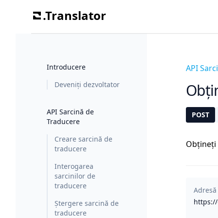
.Translator
Introducere
API Sarc
Deveniți dezvoltator
Obți
API Sarcină de
POST
Traducere
Creare sarcină de
Obțineți
traducere
Interogarea
sarcinilor de
traducere
Adresă
https:/
Ștergere sarcină de
traducere