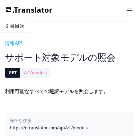
.Translator
Ope
文書目次
情報API
サポート対象モデルの照会
GET
/v1/models
利用可能なすべての翻訳モデルを照会します。
完全な住所
https://otranslator.com/api/v1/models