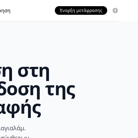
ρηση
Έναρξη μετάφρασης
η στη
δοση της
αφής
αγιαλάμ.
 σύνθετων