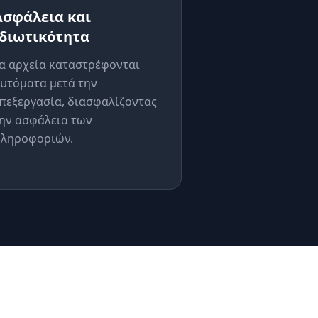
Ασφάλεια και
ιδιωτικότητα
α αρχεία καταστρέφονται
υτόματα μετά την
πεξεργασία, διασφαλίζοντας
ην ασφάλεια των
ληροφοριών.