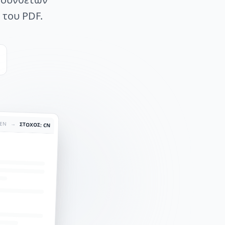
 του PDF.
 EN
→
ΣΤΟΧΟΣ: CN