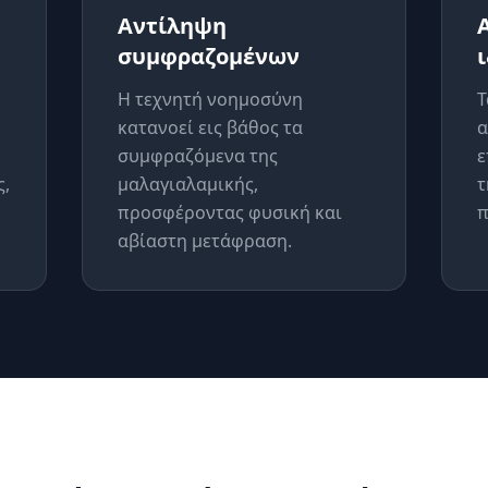
Αντίληψη
συμφραζομένων
Η τεχνητή νοημοσύνη
Τ
κατανοεί εις βάθος τα
α
συμφραζόμενα της
ε
ς,
μαλαγιαλαμικής,
τ
προσφέροντας φυσική και
π
αβίαστη μετάφραση.