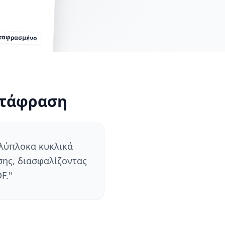
ταφρασμένο
ετάφραση
ολύπλοκα κυκλικά
σης, διασφαλίζοντας
F.
"