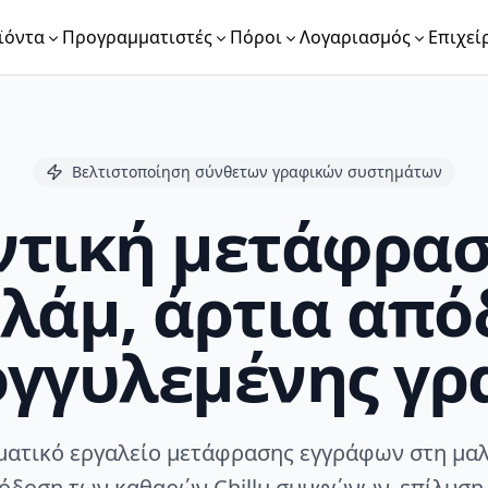
ϊόντα
Προγραμματιστές
Πόροι
Λογαριασμός
Επιχεί
Βελτιστοποίηση σύνθετων γραφικών συστημάτων
ντική μετάφρασ
λάμ, άρτια από
ογγυλεμένης γρ
ματικό εργαλείο μετάφρασης εγγράφων στη μαλ
όδοση των καθαρών Chillu συμφώνων, επίλυση