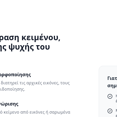
ραση κειμένου,
ης ψυχής του
μορφοποίησης
Για
ιατηρεί τις αρχικές εικόνες, τους
σημ
λιδοποίησης.
νώρισης
ό κείμενο από εικόνες ή σαρωμένα