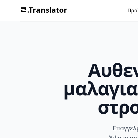
.Translator
Προ
Αυθε
μαλαγια
στρ
Επαγγελ
Άψογη απ