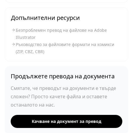
Допълнителни ресурси
Безпроблемен превод на файлове на Adobe
Illustrator
Ръководство за файловите формати на комикси
(ZIP, CBZ, CBR)
Продължете превода на документа
Смятате, че преводът на документи е твърде
сложен? Просто качете файла и оставете
останалото на нас.
Качване на документ за превод