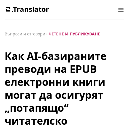
.Translator
Ope
Въпроси и отговори
ЧЕТЕНЕ И ПУБЛИКУВАНЕ
Как AI-базираните
преводи на EPUB
електронни книги
могат да осигурят
„потапящо“
читателско