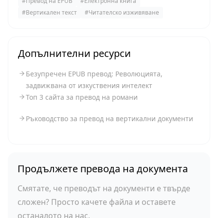
#
Превод на EPUB
#
Електронна книга
#
Вертикален текст
#
Читателско изживяване
Допълнителни ресурси
Безупречен EPUB превод: Революцията,
задвижвана от изкуствения интелект
Топ 3 сайта за превод на романи
Ръководство за превод на вертикални документи
Продължете превода на документа
Смятате, че преводът на документи е твърде
сложен? Просто качете файла и оставете
останалото на нас.