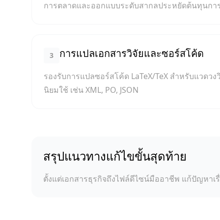
การตลาดและออกแบบระดับสากลประหยัดต้นทุนการจ
การแปลเอกสารวิจัยและซอร์สโค้ด
3
รองรับการแปลซอร์สโค้ด LaTeX/TeX สำหรับแวดวงวิ
นิยมใช้ เช่น XML, PO, JSON
สรุปแนวทางแก้ไขขั้นสุดท้าย
ตั้งแต่เอกสารธุรกิจถึงไฟล์ดีไซน์มืออาชีพ แก้ปัญห