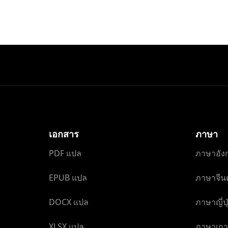
เอกสาร
ภาษา
PDF แปล
ภาษาอัง
EPUB แปล
ภาษาจีนต
DOCX แปล
ภาษาญี่ป
XLSX แปล
ภาษาเกา