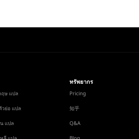
ทรัพยากร
กฤษ แปล
Pricing
ัวย่อ แปล
知乎
ุ่น แปล
Q&A
หลี แปล
Blog