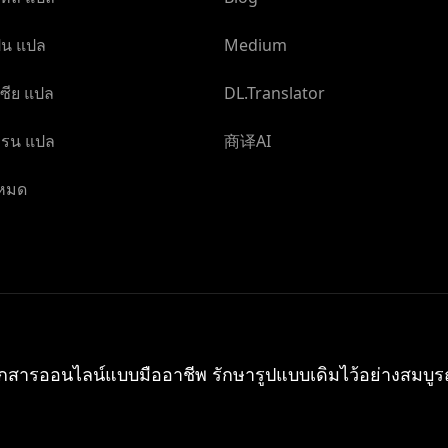
ปน แปล
Medium
ซีย แปล
DL.Translator
ครน แปล
商译AI
งหมด
กสารออนไลน์แบบมืออาชีพ รักษารูปแบบเดิมไว้อย่างสมบู