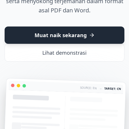
serta menyokong terjemahan dalam format
asal PDF dan Word.
Muat naik sekarang
Lihat demonstrasi
SOURCE: EN
→
TARGET: CN