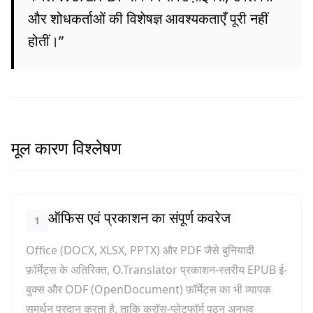
और शोधकर्ताओं की विशेषज्ञ आवश्यकताएँ पूरी नहीं
होतीं।
”
मूल कारण विश्लेषण
ऑफिस एवं प्रकाशन का संपूर्ण कवरेज
1
Office (DOCX, XLSX, PPTX) और PDF जैसे बुनियादी
फ़ॉर्मेट्स के अतिरिक्त, O.Translator प्रकाशन-स्तरीय EPUB ई-
बुक्स और ODF (OpenDocument) फ़ॉर्मेट्स का भी व्यापक
समर्थन प्रदान करता है, ताकि क्रॉस-प्लेटफॉर्म पठन अनुभव