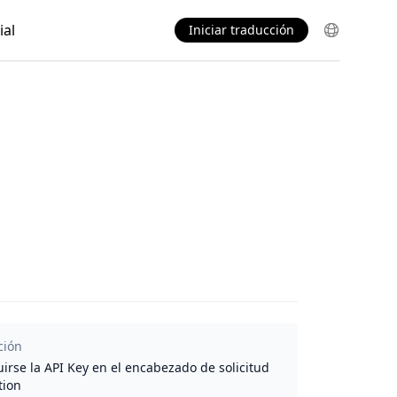
al
Iniciar traducción
ción
uirse la API Key en el encabezado de solicitud
tion