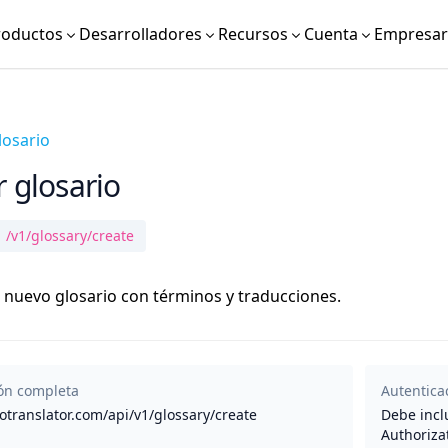
roductos
Desarrolladores
Recursos
Cuenta
Empresari
losario
r glosario
/v1/glossary/create
 nuevo glosario con términos y traducciones.
ión completa
Autentica
/otranslator.com/api/v1/glossary/create
Debe incl
Authoriza